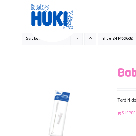
Skip
to
content
Sort by
Popularity
Show
24 Products
Bab
Terdiri d
SHOPEE