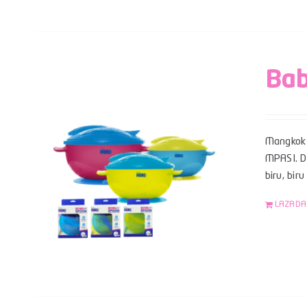
Bab
Mangkok 
MPASI. Da
biru, bir
LAZADA