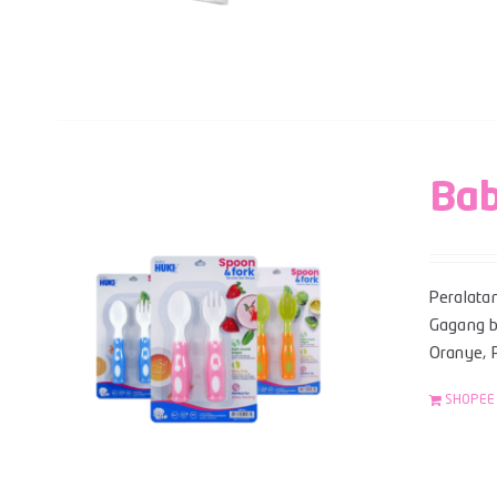
Bab
Peralata
Gagang be
Oranye, P
SHOPEE