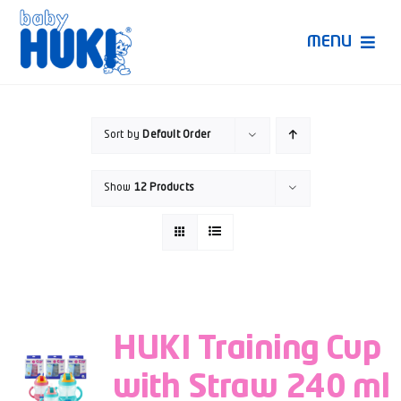
Skip
to
MENU
content
Produk Huki
Sort by
Default Order
Ruang Bunda Pintar
Show
12 Products
Bincang Ahli
Video
HUKI Training Cup
with Straw 240 ml