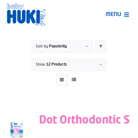
Skip
to
MENU
content
Produk Huki
Sort by
Popularity
Ruang Bunda Pintar
Show
12 Products
Bincang Ahli
Video
Dot Orthodontic S