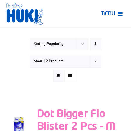
Skip
to
MENU
content
Produk Huki
Sort by
Popularity
Ruang Bunda Pintar
Show
12 Products
Bincang Ahli
Video
Dot Bigger Flo
Blister 2 Pcs – M