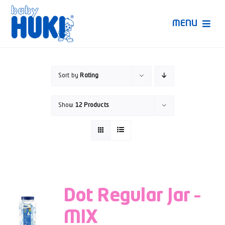
Skip
to
MENU
content
Produk Huki
Sort by
Rating
Ruang Bunda Pintar
Show
12 Products
Bincang Ahli
Video
Dot Regular Jar –
MIX