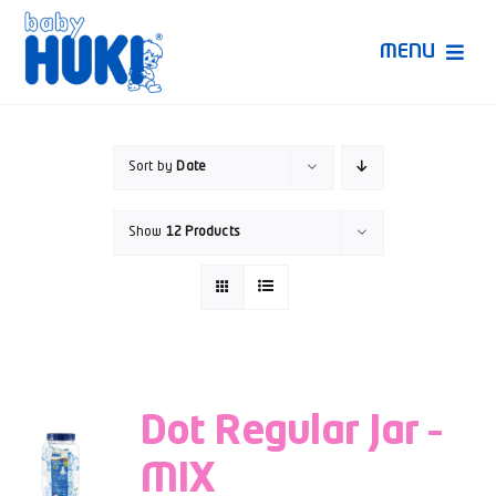
Skip
to
MENU
content
Produk Huki
Sort by
Date
Ruang Bunda Pintar
Show
12 Products
Bincang Ahli
Video
Dot Regular Jar –
MIX