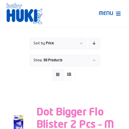
Skip
to
MENU
content
Produk Huki
Sort by
Price
Ruang Bunda Pintar
Show
36 Products
Bincang Ahli
Video
Dot Bigger Flo
Blister 2 Pcs – M