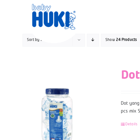
Skip
to
content
Sort by
Popularity
Show
24 Products
Dot
Dot yang 
pcs mix S
Details