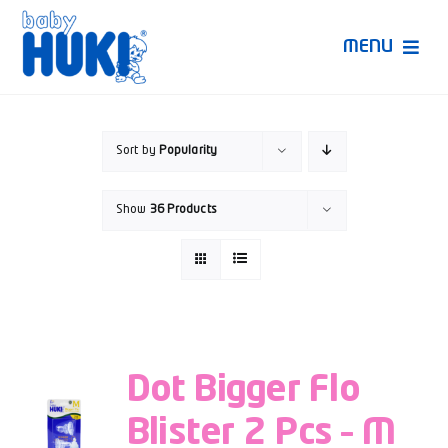
Skip
to
MENU
content
Produk Huki
Sort by
Popularity
Ruang Bunda Pintar
Show
36 Products
Bincang Ahli
Video
Dot Bigger Flo
Blister 2 Pcs – M