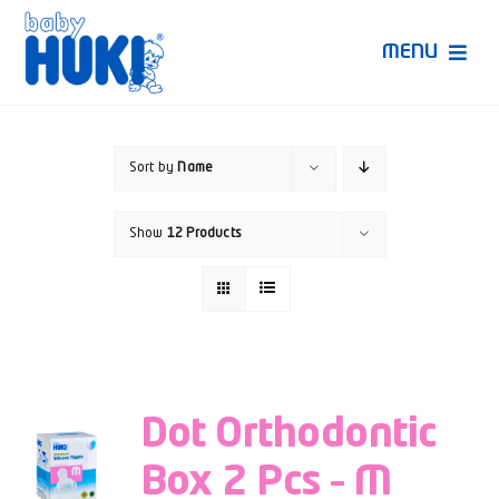
Skip
to
MENU
content
Produk Huki
Sort by
Name
Ruang Bunda Pintar
Show
12 Products
Bincang Ahli
Video
Dot Orthodontic
Box 2 Pcs – M