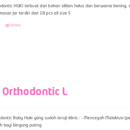
dontic HUKI terbuat dari bahan silikon halus dan berwarna bening, sert
asan Jar terdiri dari 18 pcs all size S
Details
 Orthodontic L
dontic Baby Huki yang sudah teruji klinis : - Mencegah Maloklusi (per
 bayi bingung puting