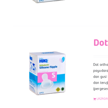
Dot
Dot orth
payudara
dan gusi 
dan teruj
(pergese
LAZADA