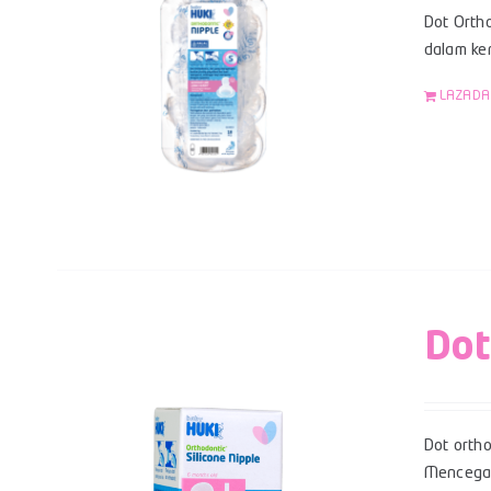
Dot Ortho
dalam kem
LAZADA
Dot
Dot ortho
Mencegah