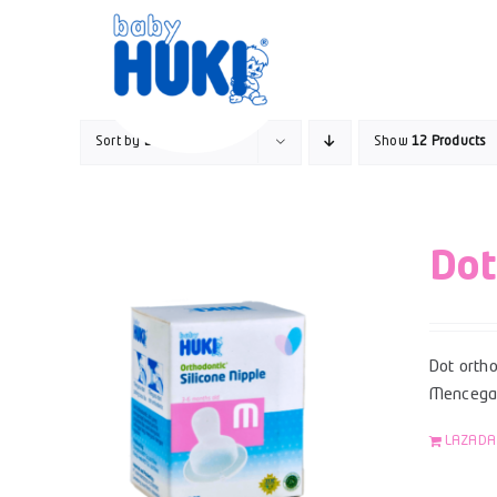
Skip
to
content
Sort by
Default Order
Show
12 Products
Dot
Dot ortho
Mencegah
LAZADA