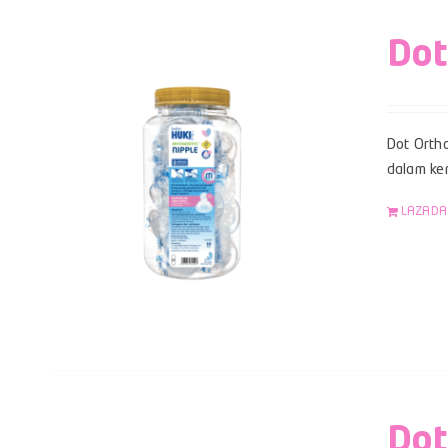
Dot
Dot Ortho
dalam kem
LAZADA
Dot