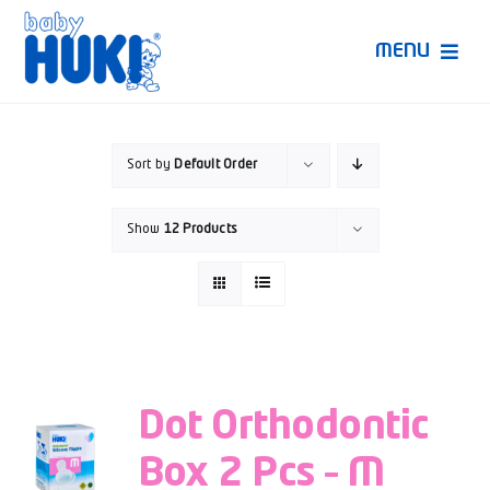
Skip
to
MENU
content
Produk Huki
Sort by
Default Order
Ruang Bunda Pintar
Show
12 Products
Bincang Ahli
Video
Dot Orthodontic
Box 2 Pcs – M