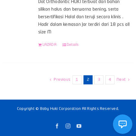
Dot Orthodontic HUKI terbuat dari bahan
silikon halus dan berwarna bening, serta
bersertifikasi Halal dan teruji secara klinis .
Hadir dalam kemasan Jar terdiri dari 18 pcs all
size M
LAZADA
Details
Previous
1
2
3
4
Next
Copyright © Baby Huki Corporation All Rights Reserved.
Facebook
Instagram
YouTube