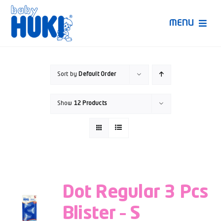
Skip
to
MENU
content
Produk Huki
Sort by
Default Order
Ruang Bunda Pintar
Show
12 Products
Bincang Ahli
Video
Dot Regular 3 Pcs
Blister – S