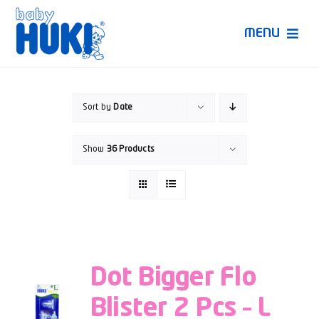
Skip
to
MENU
content
Produk Huki
Sort by
Date
Ruang Bunda Pintar
Show
36 Products
Bincang Ahli
Video
Dot Bigger Flo
Blister 2 Pcs – L