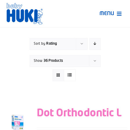
Skip
to
MENU
content
Produk Huki
Sort by
Rating
Ruang Bunda Pintar
Show
36 Products
Bincang Ahli
Video
Dot Orthodontic L