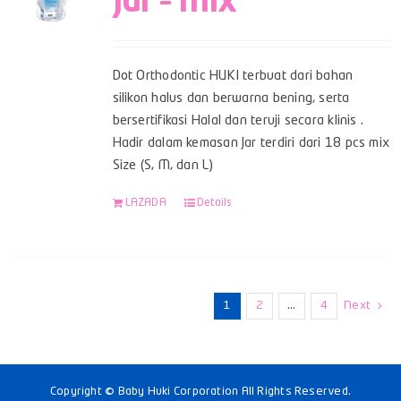
Jar – Mix
Dot Orthodontic HUKI terbuat dari bahan
silikon halus dan berwarna bening, serta
bersertifikasi Halal dan teruji secara klinis .
Hadir dalam kemasan Jar terdiri dari 18 pcs mix
Size (S, M, dan L)
LAZADA
Details
1
2
…
4
Next
Copyright © Baby Huki Corporation All Rights Reserved.