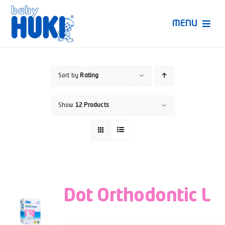
Skip
to
MENU
content
Produk Huki
Sort by
Rating
Ruang Bunda Pintar
Show
12 Products
Bincang Ahli
Video
Dot Orthodontic L