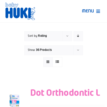
Skip
to
MENU
content
Produk Huki
Sort by
Rating
Ruang Bunda Pintar
Show
36 Products
Bincang Ahli
Video
Dot Orthodontic L