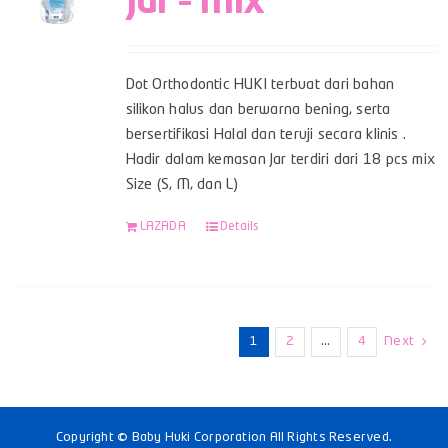
Jar – Mix
Dot Orthodontic HUKI terbuat dari bahan
silikon halus dan berwarna bening, serta
bersertifikasi Halal dan teruji secara klinis .
Hadir dalam kemasan Jar terdiri dari 18 pcs mix
Size (S, M, dan L)
LAZADA
Details
1
2
…
4
Next
Copyright © Baby Huki Corporation All Rights Reserved.