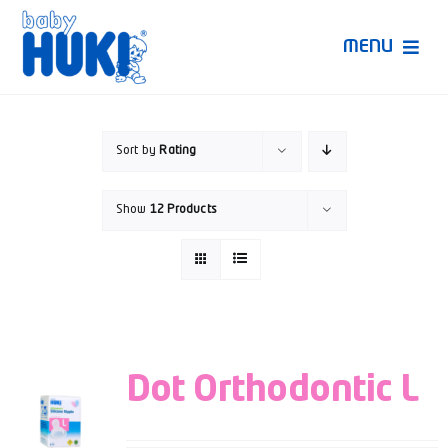
Skip
to
MENU
content
Produk Huki
Sort by
Rating
Ruang Bunda Pintar
Show
12 Products
Bincang Ahli
Video
Dot Orthodontic L