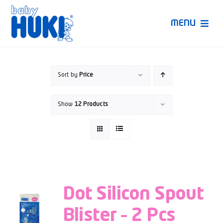
Skip
to
MENU
content
Produk Huki
Sort by
Price
Ruang Bunda Pintar
Show
12 Products
Bincang Ahli
Video
Dot Silicon Spout
Blister – 2 Pcs