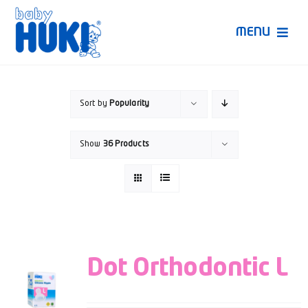
Skip
to
MENU
content
Produk Huki
Sort by
Popularity
Ruang Bunda Pintar
Show
36 Products
Bincang Ahli
Video
Dot Orthodontic L