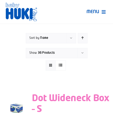
Skip
to
MENU
content
Produk Huki
Sort by
Name
Ruang Bunda Pintar
Show
36 Products
Bincang Ahli
Video
Dot Wideneck Box
– S