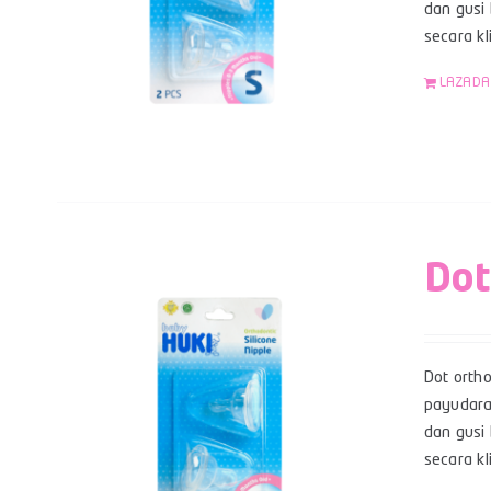
dan gusi 
secara k
LAZADA
Dot
Dot orth
payudara
dan gusi 
secara kl