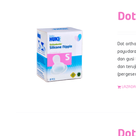
Dot
Dot orth
payudara
dan gusi 
dan teruj
(pergese
LAZADA
Dot