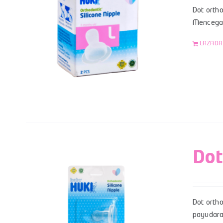
Dot ortho
Mencegah
LAZADA
Dot
Dot orth
payudara