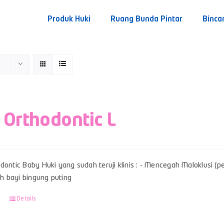
Produk Huki
Ruang Bunda Pintar
Binca
 Orthodontic L
dontic Baby Huki yang sudah teruji klinis : - Mencegah Maloklusi (per
 bayi bingung puting
Details