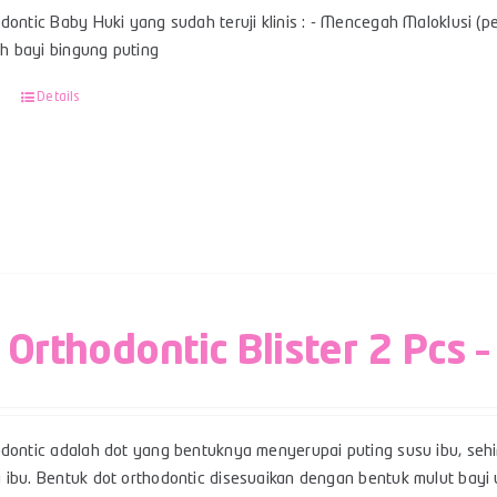
dontic Baby Huki yang sudah teruji klinis : - Mencegah Maloklusi (per
 bayi bingung puting
Details
 Orthodontic Blister 2 Pcs –
odontic adalah dot yang bentuknya menyerupai puting susu ibu, se
 ibu. Bentuk dot orthodontic disesuaikan dengan bentuk mulut ba