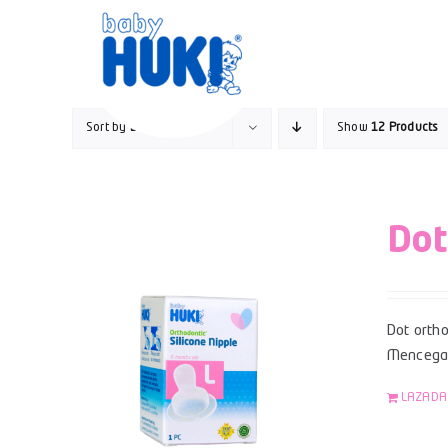
Skip
to
content
Sort by
Date
Show
12 Products
Dot
Dot ortho
Mencegah
LAZADA