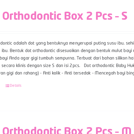
 Orthodontic Box 2 Pcs – S
odontic adalah dot yang bentuknya menyerupai puting susu ibu, se
 ibu. Bentuk dot orthodontic disesuaikan dengan bentuk mulut ba
bayi Anda agar gigi tumbuh sempurna. Terbuat dari bahan silikon ha
i secara klinis dengan size S dan isi 2pcs. Dot orthodontic Baby Huk
ran gigi dan rahang) - Anti kolik - Anti tersedak - Mencegah bayi 
Details
 Orthodontic Box 2 Pcs – M