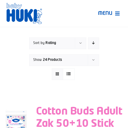
Skip
to
MENU
content
Produk Huki
Sort by
Rating
Ruang Bunda Pintar
Show
24 Products
Bincang Ahli
Video
Cotton Buds Adult
Zak 50+10 Stick