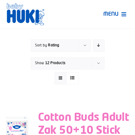
Skip
to
MENU
content
Produk Huki
Sort by
Rating
Ruang Bunda Pintar
Show
12 Products
Bincang Ahli
Video
Cotton Buds Adult
Zak 50+10 Stick