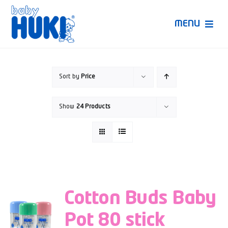
Skip
to
MENU
content
Produk Huki
Sort by
Price
Ruang Bunda Pintar
Show
24 Products
Bincang Ahli
Video
Cotton Buds Baby
Pot 80 stick