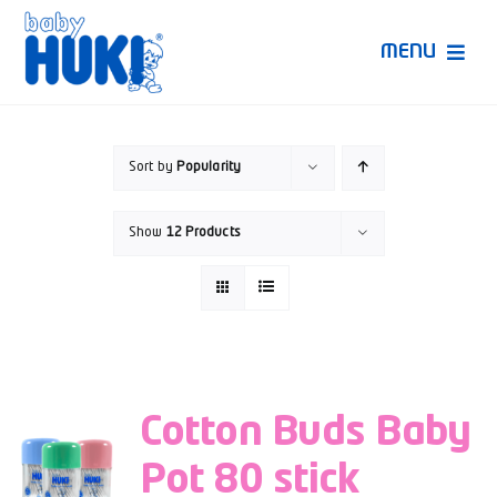
Skip
to
MENU
content
Produk Huki
Sort by
Popularity
Ruang Bunda Pintar
Show
12 Products
Bincang Ahli
Video
Cotton Buds Baby
Pot 80 stick