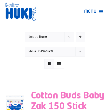
Skip
to
MENU
content
Produk Huki
Sort by
Name
Ruang Bunda Pintar
Show
36 Products
Bincang Ahli
Video
Cotton Buds Baby
Zak 150 Stick