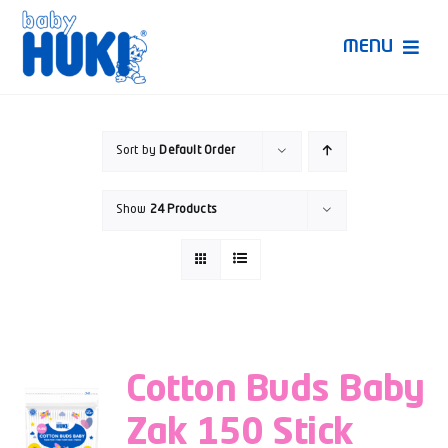
Skip
to
MENU
content
Produk Huki
Sort by
Default Order
Ruang Bunda Pintar
Show
24 Products
Bincang Ahli
Video
Cotton Buds Baby
Zak 150 Stick