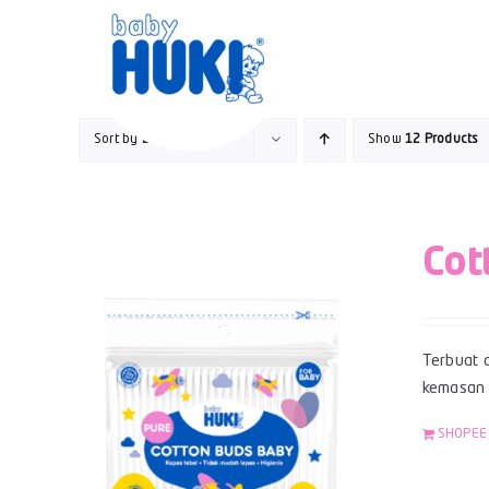
Skip
to
content
Sort by
Default Order
Show
12 Products
Cot
Terbuat d
kemasan z
SHOPEE