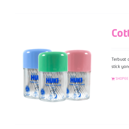
Cot
Terbuat d
stick yan
SHOPEE