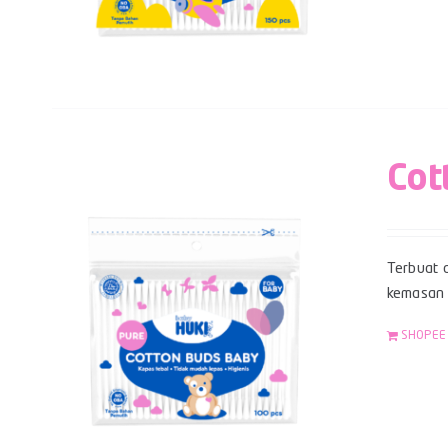
Cot
Terbuat d
kemasan z
SHOPEE