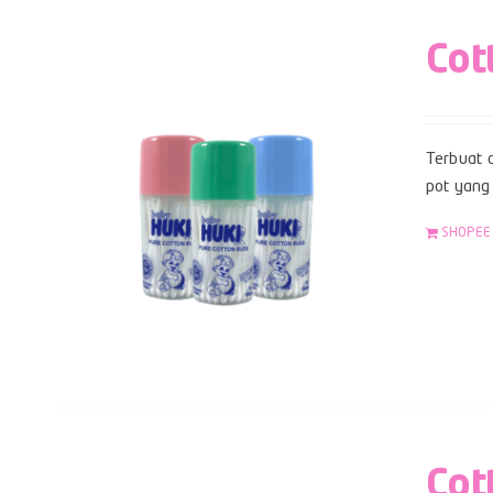
Cot
Terbuat d
pot yang 
SHOPEE
Cot