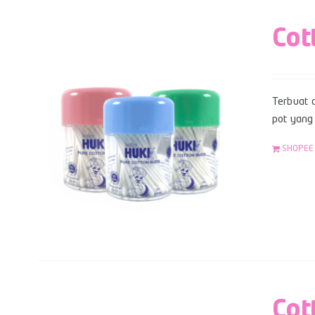
Cot
Terbuat d
pot yang 
SHOPEE
Cot