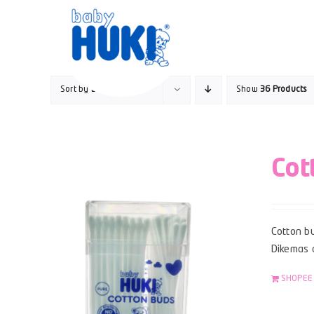
Skip
to
content
Sort by
Default Order
Show
36 Products
Cot
Cotton bu
Dikemas 
SHOPEE