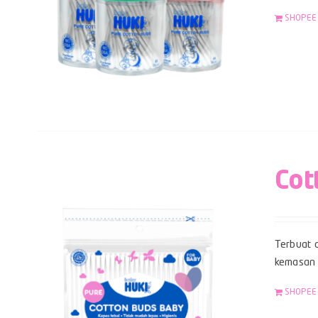
SHOPEE
Cot
Terbuat d
kemasan z
SHOPEE