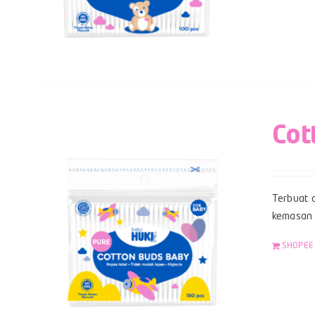
Cot
Terbuat d
kemasan z
SHOPEE