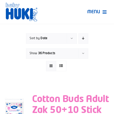
Skip
to
MENU
content
Produk Huki
Sort by
Date
Ruang Bunda Pintar
Show
36 Products
Bincang Ahli
Video
Cotton Buds Adult
Zak 50+10 Stick