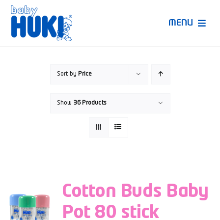
Skip
to
MENU
content
Produk Huki
Sort by
Price
Ruang Bunda Pintar
Show
36 Products
Bincang Ahli
Video
Cotton Buds Baby
Pot 80 stick