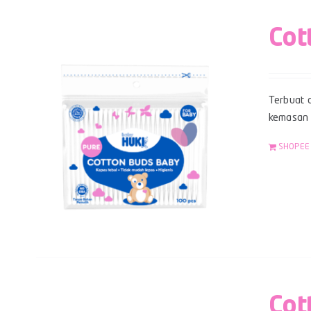
Cot
Terbuat d
kemasan z
SHOPEE
Cot