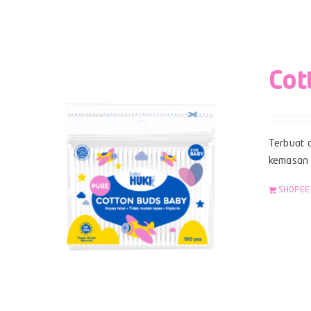
Cot
Terbuat d
kemasan z
SHOPEE