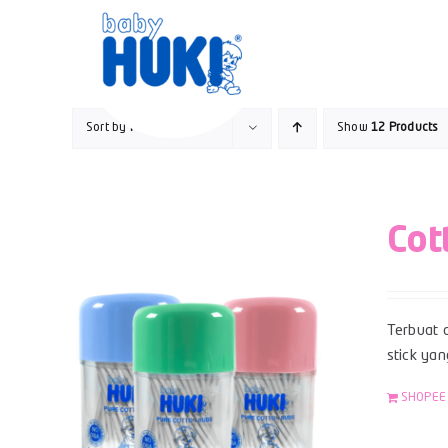
Skip
to
content
Sort by
Price
Show
12 Products
Cot
Terbuat d
stick yan
SHOPEE