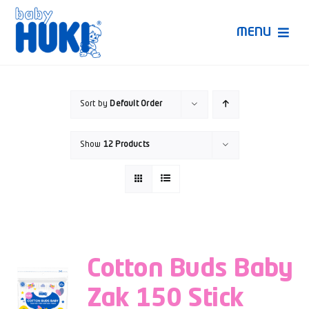
Skip
to
MENU
content
Produk Huki
Sort by
Default Order
Ruang Bunda Pintar
Show
12 Products
Bincang Ahli
Video
Cotton Buds Baby
Zak 150 Stick