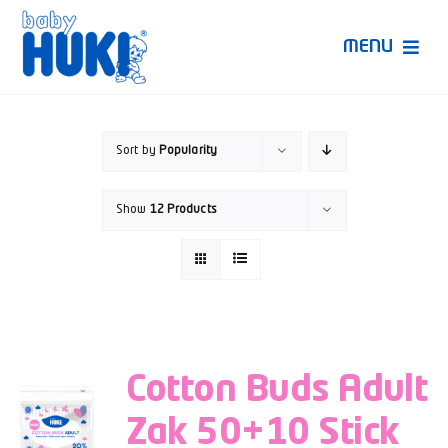
Skip
to
MENU
content
Produk Huki
Sort by
Popularity
Ruang Bunda Pintar
Show
12 Products
Bincang Ahli
Video
Cotton Buds Adult
Zak 50+10 Stick