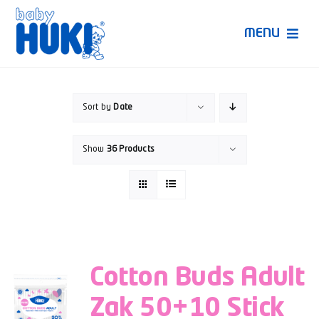
Skip
to
MENU
content
Produk Huki
Sort by
Date
Ruang Bunda Pintar
Show
36 Products
Bincang Ahli
Video
Cotton Buds Adult
Zak 50+10 Stick