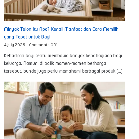
Minyak Telon Itu Apa? Kenali Manfaat dan Cara Memilih
yang Tepat untuk Bayi
on
4 July 2026
|
Comments Off
Minyak
Kehadiran bayi tentu membawa banyak kebahagiaan bagi
Telon
Itu
keluarga. Namun, di balik momen-momen berharga
Apa?
tersebut, bunda juga perlu memahami berbagai produk [...]
Kenali
Manfaat
dan
Cara
Memilih
yang
Tepat
untuk
Bayi