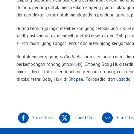
Empeng dapat menjadi alat yang bermanfaat untuk menena
Namun, penting untuk memberikan empeng pada waktu yang
dengan dokter anak untuk mendapatkan panduan yang tepa
Bunda tentunya ingin memberikan yang terbaik untuk si ke
kecil, pastikan untuk membeli produk tersebut dari Baby Hu
silikon murni yang sangat lentur dan menunjang kenyamana
Bentuk empeng yang
orthodontic
juga membantu menstimula
perkembangan rahang (maloklusi). Empeng Baby Huki terdir
umur si kecil. Untuk mendapatkan penawaran harga empeng
di toko resmi Baby Huki di
Shopee
,
Tokopedia
, dan
Lazada
.
Share this
Tweet this
Email thi