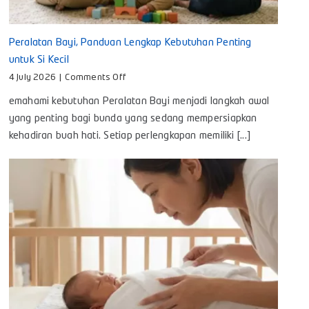
Peralatan Bayi, Panduan Lengkap Kebutuhan Penting
untuk Si Kecil
on
4 July 2026
|
Comments Off
Peralatan
emahami kebutuhan Peralatan Bayi menjadi langkah awal
Bayi,
Panduan
yang penting bagi bunda yang sedang mempersiapkan
Lengkap
kehadiran buah hati. Setiap perlengkapan memiliki [...]
Kebutuhan
Penting
untuk
Si
Kecil