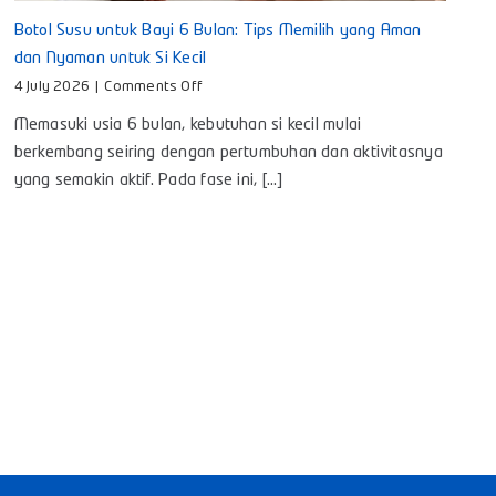
Botol Susu untuk Bayi 6 Bulan: Tips Memilih yang Aman
dan Nyaman untuk Si Kecil
on
4 July 2026
|
Comments Off
Botol
Memasuki usia 6 bulan, kebutuhan si kecil mulai
Susu
untuk
berkembang seiring dengan pertumbuhan dan aktivitasnya
Bayi
yang semakin aktif. Pada fase ini, [...]
6
Bulan:
Tips
Memilih
yang
Aman
dan
Nyaman
untuk
Si
Kecil