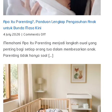
Apa Itu Parenting?, Panduan Lengkap Pengasuhan Anak
untuk Bunda Masa Kini
on
4 July 2026
|
Comments Off
Apa
Memahami Apa Itu Parenting menjadi langkah awal yang
Itu
Parenting?,
penting bagi setiap orang tua dalam membesarkan anak.
Panduan
Parenting tidak hanya soal [...]
Lengkap
Pengasuhan
Anak
untuk
Bunda
Masa
Kini