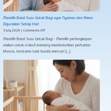
Memilih Botol Susu Untuk Bayi agar Nyaman dan Aman
Digunakan Setiap Hari
on
5 July 2026
|
Comments Off
Memilih
Memilih Botol Susu Untuk Bayi - Memilih perlengkapan
Botol
Susu
makan untuk si kecil memang membutuhkan perhatian
Untuk
khusus, terutama saat bunda mencari [...]
Bayi
agar
Nyaman
dan
Aman
Digunakan
Setiap
Hari