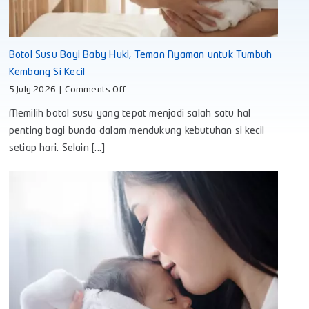
Botol Susu Bayi Baby Huki, Teman Nyaman untuk Tumbuh
Kembang Si Kecil
on
5 July 2026
|
Comments Off
Botol
Memilih botol susu yang tepat menjadi salah satu hal
Susu
Bayi
penting bagi bunda dalam mendukung kebutuhan si kecil
Baby
setiap hari. Selain [...]
Huki,
Teman
Nyaman
untuk
Tumbuh
Kembang
Si
Kecil