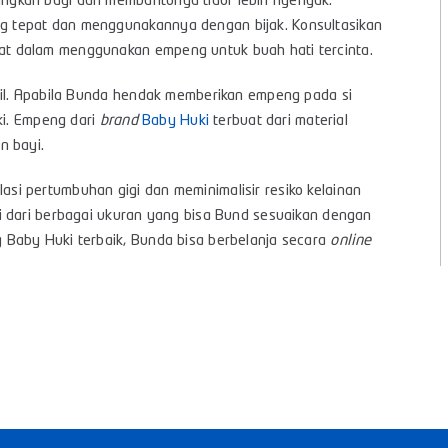
ngkan bayi dan membantunya tidur lebih nyenyak.
 tepat dan menggunakannya dengan bijak. Konsultasikan
t dalam menggunakan empeng untuk buah hati tercinta.
cil. Apabila Bunda hendak memberikan empeng pada si
ki. Empeng dari
brand
Baby Huki
terbuat dari material
n bayi.
si pertumbuhan gigi dan meminimalisir resiko kelainan
i dari berbagai ukuran yang bisa Bund sesuaikan dengan
 Baby Huki terbaik, Bunda bisa berbelanja secara
online
s