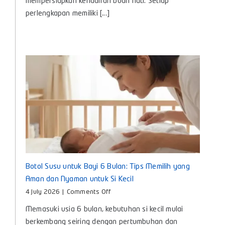
mempersiapkan kehadiran buah hati. Setiap
Kebutuhan
perlengkapan memiliki [...]
Penting
untuk
Si
Kecil
Botol Susu untuk Bayi 6 Bulan: Tips Memilih yang
Aman dan Nyaman untuk Si Kecil
on
4 July 2026
|
Comments Off
Botol
Memasuki usia 6 bulan, kebutuhan si kecil mulai
Susu
untuk
berkembang seiring dengan pertumbuhan dan