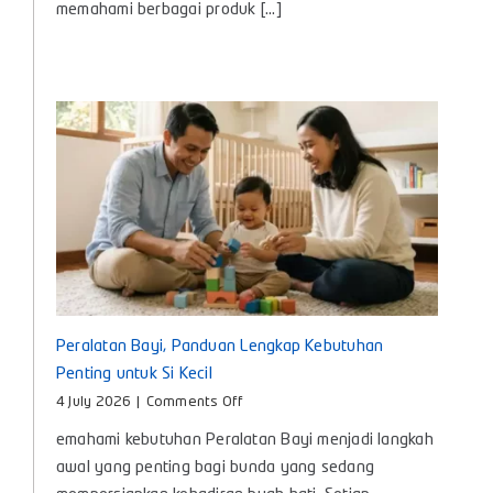
memahami berbagai produk [...]
Manfaat
dan
Cara
Memilih
yang
Tepat
untuk
Bayi
Peralatan Bayi, Panduan Lengkap Kebutuhan
Penting untuk Si Kecil
on
4 July 2026
|
Comments Off
Peralatan
emahami kebutuhan Peralatan Bayi menjadi langkah
Bayi,
Panduan
awal yang penting bagi bunda yang sedang
Lengkap