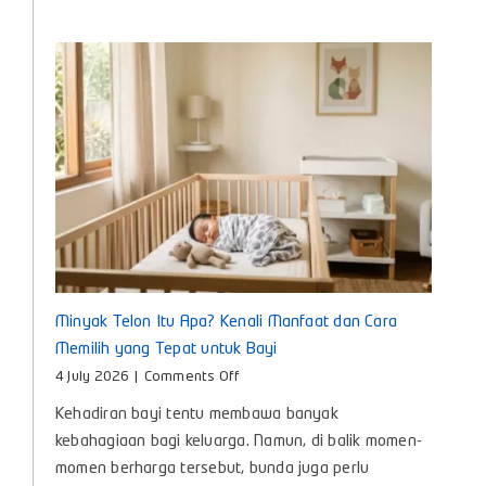
Anak
untuk
Bunda
Masa
Kini
Minyak Telon Itu Apa? Kenali Manfaat dan Cara
Memilih yang Tepat untuk Bayi
on
4 July 2026
|
Comments Off
Minyak
Kehadiran bayi tentu membawa banyak
Telon
Itu
kebahagiaan bagi keluarga. Namun, di balik momen-
Apa?
momen berharga tersebut, bunda juga perlu
Kenali