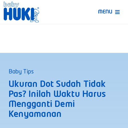
Skip
to
MENU
content
Produk Huki
Ruang Bunda Pintar
Bincang Ahli
Baby Tips
Video
Ukuran Dot Sudah Tidak
Pas? Inilah Waktu Harus
Mengganti Demi
Kenyamanan