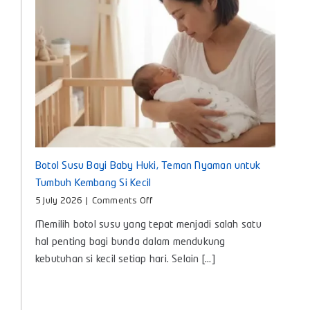
Hari
Botol Susu Bayi Baby Huki, Teman Nyaman untuk
Tumbuh Kembang Si Kecil
on
5 July 2026
|
Comments Off
Botol
Memilih botol susu yang tepat menjadi salah satu
Susu
Bayi
hal penting bagi bunda dalam mendukung
Baby
kebutuhan si kecil setiap hari. Selain [...]
Huki,
Teman
Nyaman
untuk