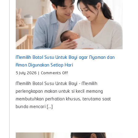
Memilih Botol Susu Untuk Bayi agar Nyaman dan
Aman Digunakan Setiap Hari
on
5 July 2026
|
Comments Off
Memilih
Memilih Botol Susu Untuk Bayi - Memilih
Botol
Susu
perlengkapan makan untuk si kecil memang
Untuk
membutuhkan perhatian khusus, terutama saat
Bayi
bunda mencari [...]
agar
Nyaman
dan
Aman
Digunakan
Setiap