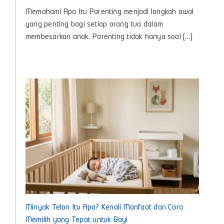
Apa
Memahami Apa Itu Parenting menjadi langkah awal
Itu
Parenting?,
yang penting bagi setiap orang tua dalam
Panduan
membesarkan anak. Parenting tidak hanya soal [...]
Lengkap
Pengasuhan
Anak
untuk
Bunda
Masa
Kini
Minyak Telon Itu Apa? Kenali Manfaat dan Cara
Memilih yang Tepat untuk Bayi