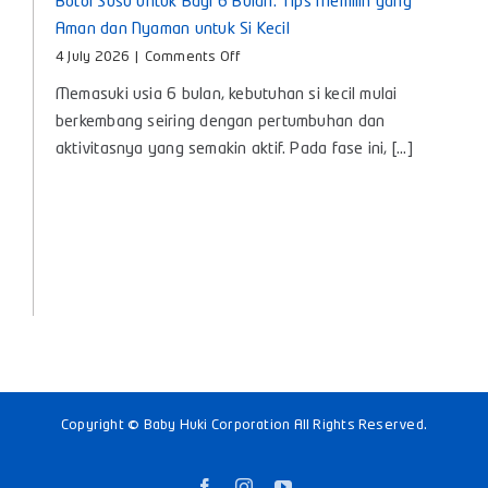
Botol Susu untuk Bayi 6 Bulan: Tips Memilih yang
Aman dan Nyaman untuk Si Kecil
on
4 July 2026
|
Comments Off
Botol
Memasuki usia 6 bulan, kebutuhan si kecil mulai
Susu
untuk
berkembang seiring dengan pertumbuhan dan
Bayi
aktivitasnya yang semakin aktif. Pada fase ini, [...]
6
Bulan:
Tips
Memilih
yang
Aman
dan
Nyaman
untuk
Si
Kecil
Copyright © Baby Huki Corporation All Rights Reserved.
Facebook
Instagram
YouTube