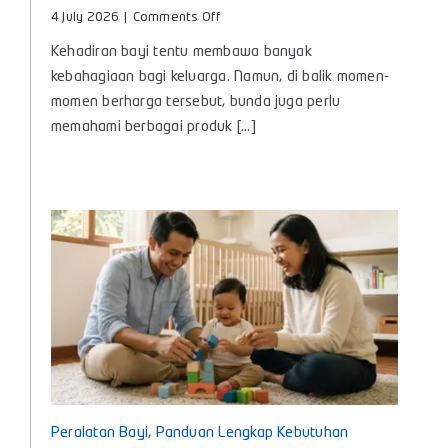
on
4 July 2026
|
Comments Off
Minyak
Kehadiran bayi tentu membawa banyak
Telon
Itu
kebahagiaan bagi keluarga. Namun, di balik momen-
Apa?
momen berharga tersebut, bunda juga perlu
Kenali
memahami berbagai produk [...]
Manfaat
dan
Cara
Memilih
yang
Tepat
untuk
Bayi
Peralatan Bayi, Panduan Lengkap Kebutuhan