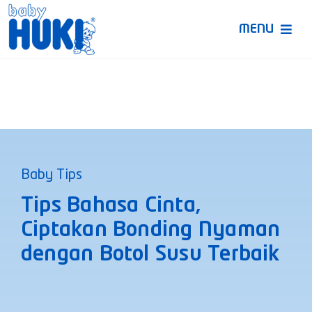
Skip
to
MENU
content
Produk Huki
Ruang Bunda Pintar
Bincang Ahli
Baby Tips
Video
Tips Bahasa Cinta,
Ciptakan Bonding Nyaman
dengan Botol Susu Terbaik