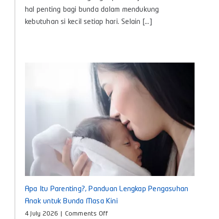
Bayi
hal penting bagi bunda dalam mendukung
Baby
kebutuhan si kecil setiap hari. Selain [...]
Huki,
Teman
Nyaman
untuk
Tumbuh
Kembang
Si
Kecil
Apa Itu Parenting?, Panduan Lengkap Pengasuhan
Anak untuk Bunda Masa Kini
on
4 July 2026
|
Comments Off