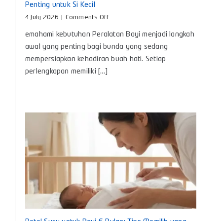
Penting untuk Si Kecil
on
4 July 2026
|
Comments Off
Peralatan
emahami kebutuhan Peralatan Bayi menjadi langkah
Bayi,
Panduan
awal yang penting bagi bunda yang sedang
Lengkap
mempersiapkan kehadiran buah hati. Setiap
Kebutuhan
perlengkapan memiliki [...]
Penting
untuk
Si
Kecil