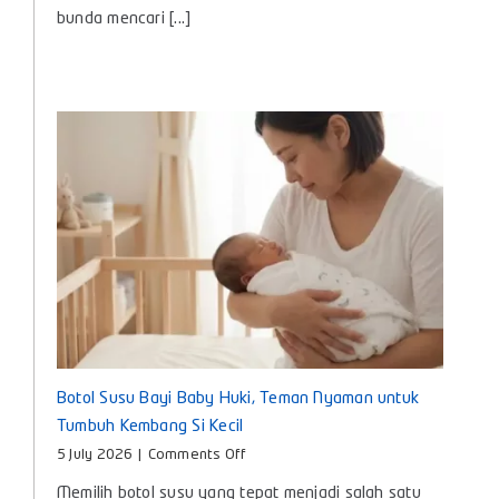
Bayi
bunda mencari [...]
agar
Nyaman
dan
Aman
Digunakan
Setiap
Hari
Botol Susu Bayi Baby Huki, Teman Nyaman untuk
Tumbuh Kembang Si Kecil
on
5 July 2026
|
Comments Off
Botol
Memilih botol susu yang tepat menjadi salah satu
Susu