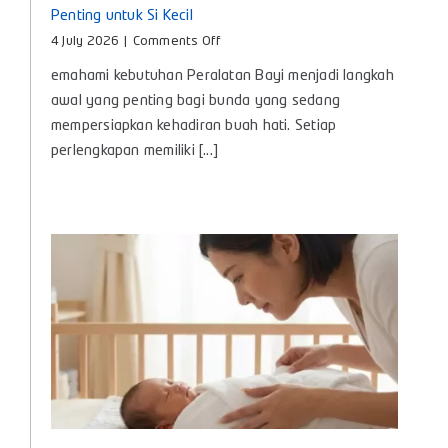
Penting untuk Si Kecil
on
4 July 2026
|
Comments Off
Peralatan
emahami kebutuhan Peralatan Bayi menjadi langkah
Bayi,
Panduan
awal yang penting bagi bunda yang sedang
Lengkap
mempersiapkan kehadiran buah hati. Setiap
Kebutuhan
perlengkapan memiliki [...]
Penting
untuk
Si
Kecil