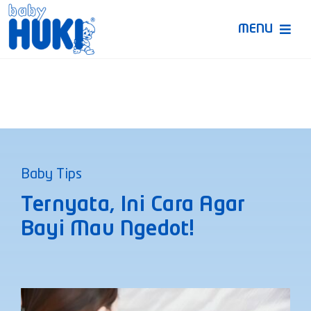
Skip
to
MENU
content
Produk Huki
Ruang Bunda Pintar
Bincang Ahli
Baby Tips
Video
Ternyata, Ini Cara Agar
Bayi Mau Ngedot!