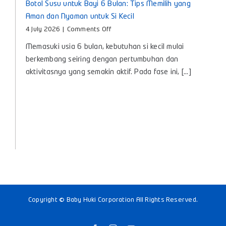
Botol Susu untuk Bayi 6 Bulan: Tips Memilih yang
Aman dan Nyaman untuk Si Kecil
on
4 July 2026
|
Comments Off
Botol
Memasuki usia 6 bulan, kebutuhan si kecil mulai
Susu
untuk
berkembang seiring dengan pertumbuhan dan
Bayi
aktivitasnya yang semakin aktif. Pada fase ini, [...]
6
Bulan:
Tips
Memilih
yang
Aman
dan
Nyaman
untuk
Si
Kecil
Copyright © Baby Huki Corporation All Rights Reserved.