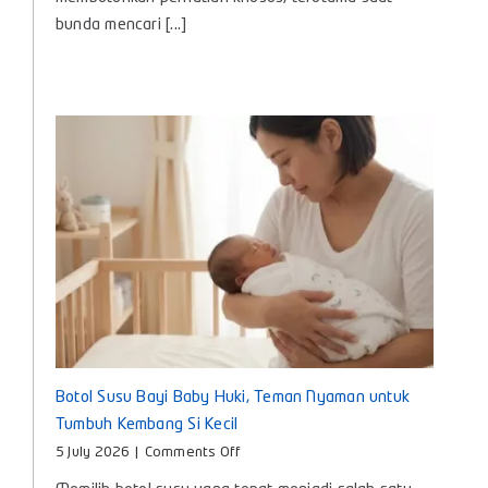
Bayi
bunda mencari [...]
agar
Nyaman
dan
Aman
Digunakan
Setiap
Hari
Botol Susu Bayi Baby Huki, Teman Nyaman untuk
Tumbuh Kembang Si Kecil
on
5 July 2026
|
Comments Off
Botol