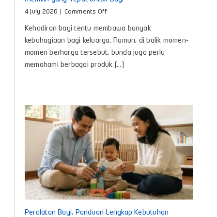
on
4 July 2026
|
Comments Off
Minyak
Kehadiran bayi tentu membawa banyak
Telon
Itu
kebahagiaan bagi keluarga. Namun, di balik momen-
Apa?
momen berharga tersebut, bunda juga perlu
Kenali
memahami berbagai produk [...]
Manfaat
dan
Cara
Memilih
yang
Tepat
untuk
Bayi
Peralatan Bayi, Panduan Lengkap Kebutuhan