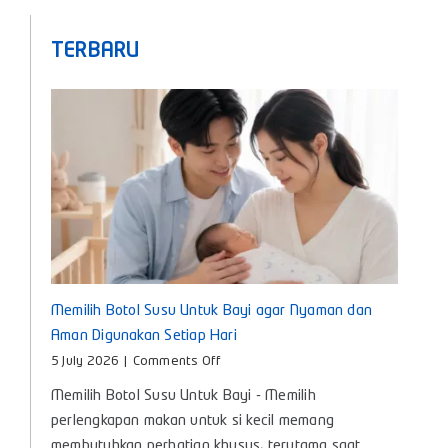
TERBARU
Memilih Botol Susu Untuk Bayi agar Nyaman dan
Aman Digunakan Setiap Hari
on
5 July 2026
|
Comments Off
Memilih
Memilih Botol Susu Untuk Bayi - Memilih
Botol
Susu
perlengkapan makan untuk si kecil memang
Untuk
membutuhkan perhatian khusus, terutama saat