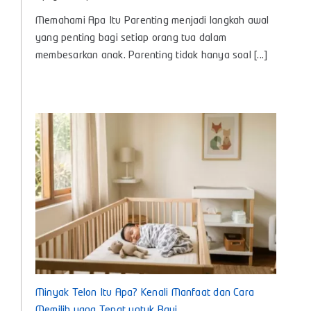
Apa
Memahami Apa Itu Parenting menjadi langkah awal
Itu
Parenting?,
yang penting bagi setiap orang tua dalam
Panduan
membesarkan anak. Parenting tidak hanya soal [...]
Lengkap
Pengasuhan
Anak
untuk
Bunda
Masa
Kini
Minyak Telon Itu Apa? Kenali Manfaat dan Cara
Memilih yang Tepat untuk Bayi