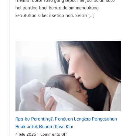
Memilih botol susu yang tepat menjadi salah satu
Susu
Bayi
hal penting bagi bunda dalam mendukung
Baby
kebutuhan si kecil setiap hari. Selain [...]
Huki,
Teman
Nyaman
untuk
Tumbuh
Kembang
Si
Kecil
Apa Itu Parenting?, Panduan Lengkap Pengasuhan
Anak untuk Bunda Masa Kini
on
4 July 2026
|
Comments Off