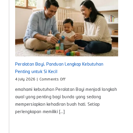
Tepat
untuk
Bayi
Peralatan Bayi, Panduan Lengkap Kebutuhan
Penting untuk Si Kecil
on
4 July 2026
|
Comments Off
Peralatan
emahami kebutuhan Peralatan Bayi menjadi langkah
Bayi,
Panduan
awal yang penting bagi bunda yang sedang
Lengkap
mempersiapkan kehadiran buah hati. Setiap
Kebutuhan
perlengkapan memiliki [...]
Penting
untuk
Si
Kecil