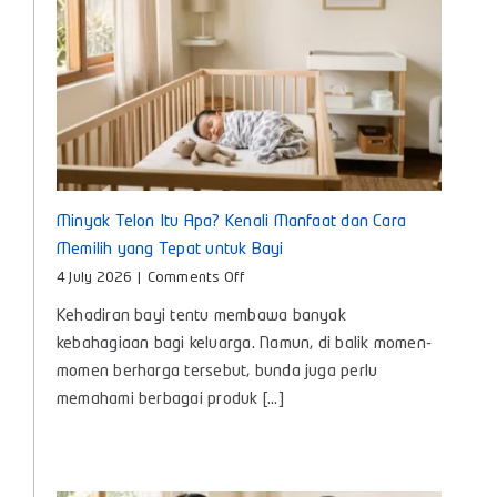
Minyak Telon Itu Apa? Kenali Manfaat dan Cara
Memilih yang Tepat untuk Bayi
on
4 July 2026
|
Comments Off
Minyak
Kehadiran bayi tentu membawa banyak
Telon
Itu
kebahagiaan bagi keluarga. Namun, di balik momen-
Apa?
momen berharga tersebut, bunda juga perlu
Kenali
memahami berbagai produk [...]
Manfaat
dan
Cara
Memilih
yang