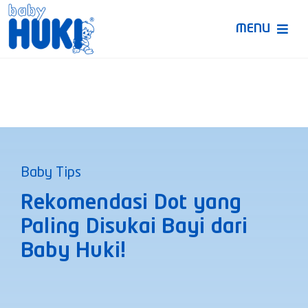
Skip
to
MENU
content
Produk Huki
Ruang Bunda Pintar
Bincang Ahli
Baby Tips
Video
Rekomendasi Dot yang
Paling Disukai Bayi dari
Baby Huki!