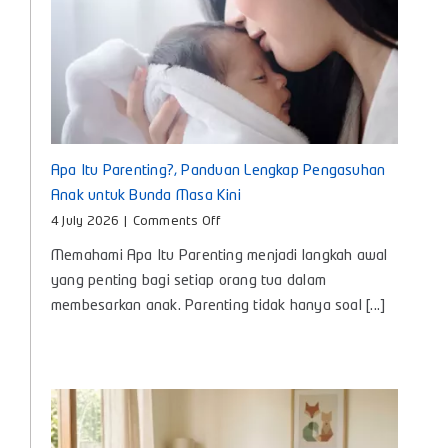
Apa Itu Parenting?, Panduan Lengkap Pengasuhan
Anak untuk Bunda Masa Kini
on
4 July 2026
|
Comments Off
Apa
Memahami Apa Itu Parenting menjadi langkah awal
Itu
Parenting?,
yang penting bagi setiap orang tua dalam
Panduan
membesarkan anak. Parenting tidak hanya soal [...]
Lengkap
Pengasuhan
Anak
untuk
Bunda
Masa
Kini