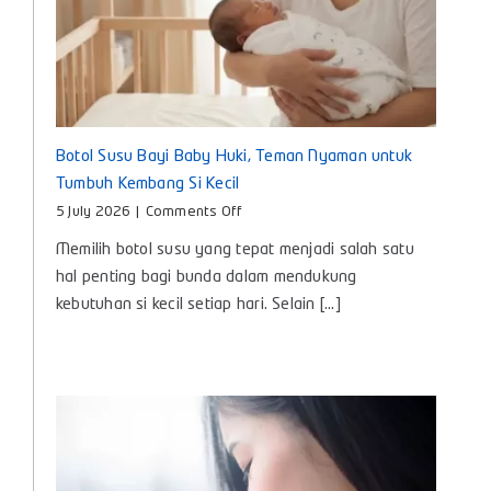
Botol Susu Bayi Baby Huki, Teman Nyaman untuk
Tumbuh Kembang Si Kecil
on
5 July 2026
|
Comments Off
Botol
Memilih botol susu yang tepat menjadi salah satu
Susu
Bayi
hal penting bagi bunda dalam mendukung
Baby
kebutuhan si kecil setiap hari. Selain [...]
Huki,
Teman
Nyaman
untuk
Tumbuh
Kembang
Si
Kecil