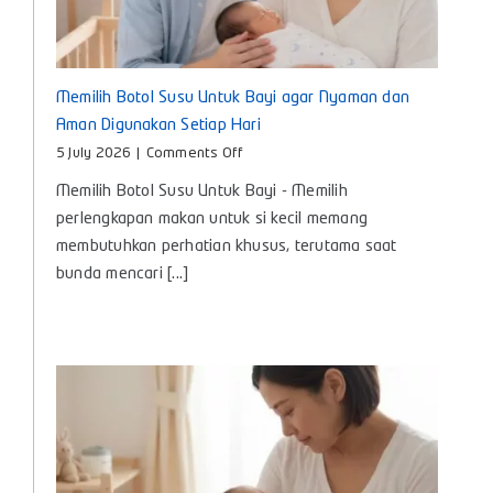
Memilih Botol Susu Untuk Bayi agar Nyaman dan
Aman Digunakan Setiap Hari
on
5 July 2026
|
Comments Off
Memilih
Memilih Botol Susu Untuk Bayi - Memilih
Botol
Susu
perlengkapan makan untuk si kecil memang
Untuk
membutuhkan perhatian khusus, terutama saat
Bayi
bunda mencari [...]
agar
Nyaman
dan
Aman
Digunakan
Setiap
Hari