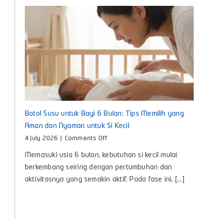
Botol Susu untuk Bayi 6 Bulan: Tips Memilih yang
Aman dan Nyaman untuk Si Kecil
on
4 July 2026
|
Comments Off
Botol
Memasuki usia 6 bulan, kebutuhan si kecil mulai
Susu
untuk
berkembang seiring dengan pertumbuhan dan
Bayi
aktivitasnya yang semakin aktif. Pada fase ini, [...]
6
Bulan:
Tips
Memilih