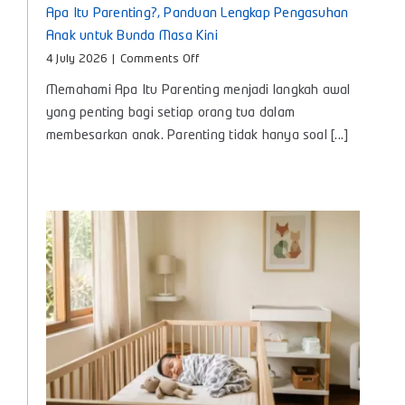
Apa Itu Parenting?, Panduan Lengkap Pengasuhan
Anak untuk Bunda Masa Kini
on
4 July 2026
|
Comments Off
Apa
Memahami Apa Itu Parenting menjadi langkah awal
Itu
Parenting?,
yang penting bagi setiap orang tua dalam
Panduan
membesarkan anak. Parenting tidak hanya soal [...]
Lengkap
Pengasuhan
Anak
untuk
Bunda
Masa
Kini