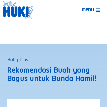
Skip
to
MENU
content
Produk Huki
Ruang Bunda Pintar
Bincang Ahli
Baby Tips
Video
Rekomendasi Buah yang
Bagus untuk Bunda Hamil!