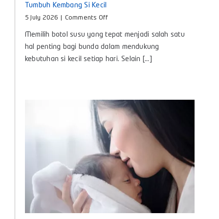
Tumbuh Kembang Si Kecil
on
5 July 2026
|
Comments Off
Botol
Memilih botol susu yang tepat menjadi salah satu
Susu
Bayi
hal penting bagi bunda dalam mendukung
Baby
kebutuhan si kecil setiap hari. Selain [...]
Huki,
Teman
Nyaman
untuk
Tumbuh
Kembang
Si
Kecil