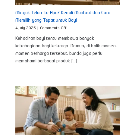
Minyak Telon Itu Apa? Kenali Manfaat dan Cara
Memilih yang Tepat untuk Bayi
on
4 July 2026
|
Comments Off
Minyak
Kehadiran bayi tentu membawa banyak
Telon
Itu
kebahagiaan bagi keluarga. Namun, di balik momen-
Apa?
momen berharga tersebut, bunda juga perlu
Kenali
memahami berbagai produk [...]
Manfaat
dan
Cara
Memilih
yang
Tepat
untuk
Bayi