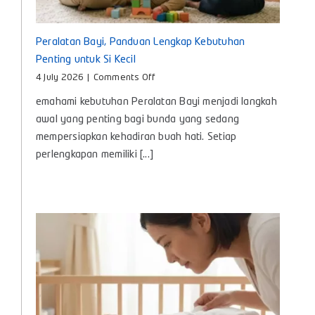
Peralatan Bayi, Panduan Lengkap Kebutuhan
Penting untuk Si Kecil
on
4 July 2026
|
Comments Off
Peralatan
emahami kebutuhan Peralatan Bayi menjadi langkah
Bayi,
Panduan
awal yang penting bagi bunda yang sedang
Lengkap
mempersiapkan kehadiran buah hati. Setiap
Kebutuhan
perlengkapan memiliki [...]
Penting
untuk
Si
Kecil