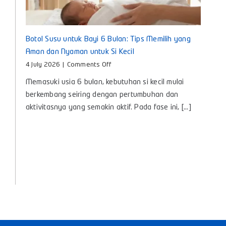
Botol Susu untuk Bayi 6 Bulan: Tips Memilih yang
Aman dan Nyaman untuk Si Kecil
on
4 July 2026
|
Comments Off
Botol
Memasuki usia 6 bulan, kebutuhan si kecil mulai
Susu
untuk
berkembang seiring dengan pertumbuhan dan
Bayi
aktivitasnya yang semakin aktif. Pada fase ini, [...]
6
Bulan:
Tips
Memilih
yang
Aman
dan
Nyaman
untuk
Si
Kecil