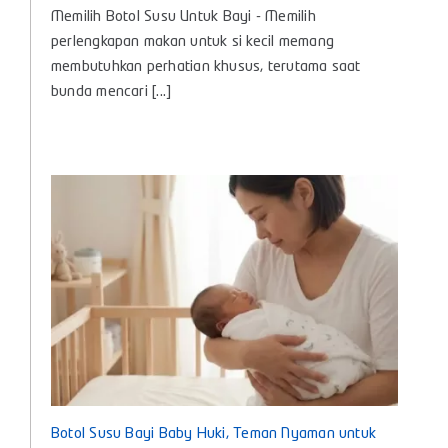
Memilih
Memilih Botol Susu Untuk Bayi - Memilih
Botol
Susu
perlengkapan makan untuk si kecil memang
Untuk
membutuhkan perhatian khusus, terutama saat
Bayi
bunda mencari [...]
agar
Nyaman
dan
Aman
Digunakan
Setiap
Hari
Botol Susu Bayi Baby Huki, Teman Nyaman untuk