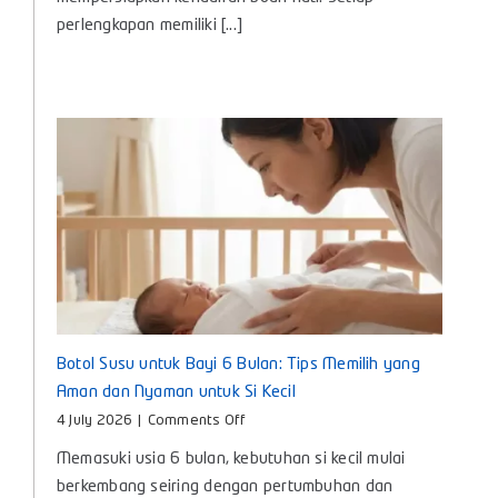
Kebutuhan
perlengkapan memiliki [...]
Penting
untuk
Si
Kecil
Botol Susu untuk Bayi 6 Bulan: Tips Memilih yang
Aman dan Nyaman untuk Si Kecil
on
4 July 2026
|
Comments Off
Botol
Memasuki usia 6 bulan, kebutuhan si kecil mulai
Susu
untuk
berkembang seiring dengan pertumbuhan dan