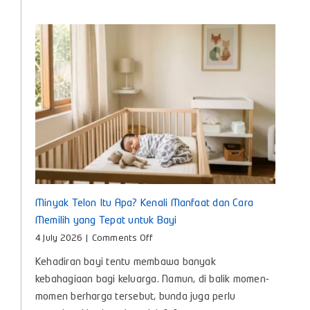
untuk
Bunda
Masa
Kini
Minyak Telon Itu Apa? Kenali Manfaat dan Cara
Memilih yang Tepat untuk Bayi
on
4 July 2026
|
Comments Off
Minyak
Kehadiran bayi tentu membawa banyak
Telon
Itu
kebahagiaan bagi keluarga. Namun, di balik momen-
Apa?
momen berharga tersebut, bunda juga perlu
Kenali