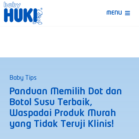
Skip
to
MENU
content
Produk Huki
Ruang Bunda Pintar
Bincang Ahli
Baby Tips
Video
Panduan Memilih Dot dan
Botol Susu Terbaik,
Waspadai Produk Murah
yang Tidak Teruji Klinis!