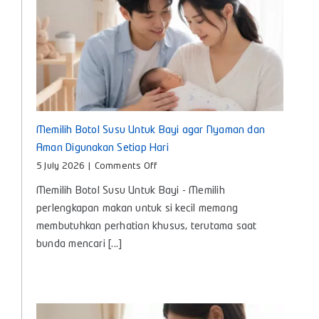
Memilih Botol Susu Untuk Bayi agar Nyaman dan
Aman Digunakan Setiap Hari
on
5 July 2026
|
Comments Off
Memilih
Memilih Botol Susu Untuk Bayi - Memilih
Botol
Susu
perlengkapan makan untuk si kecil memang
Untuk
membutuhkan perhatian khusus, terutama saat
Bayi
bunda mencari [...]
agar
Nyaman
dan
Aman
Digunakan
Setiap