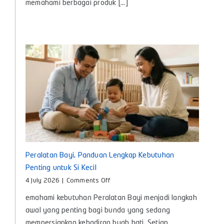
memahami berbagai produk [...]
Manfaat
dan
Cara
Memilih
yang
Tepat
untuk
Bayi
Peralatan Bayi, Panduan Lengkap Kebutuhan
Penting untuk Si Kecil
on
4 July 2026
|
Comments Off
Peralatan
emahami kebutuhan Peralatan Bayi menjadi langkah
Bayi,
Panduan
awal yang penting bagi bunda yang sedang
Lengkap
mempersiapkan kehadiran buah hati. Setiap