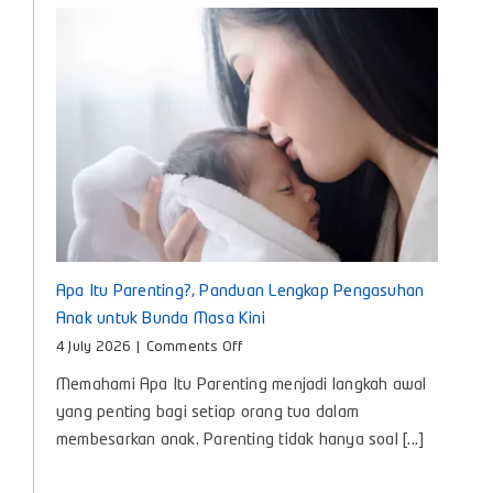
Tumbuh
Kembang
Si
Kecil
Apa Itu Parenting?, Panduan Lengkap Pengasuhan
Anak untuk Bunda Masa Kini
on
4 July 2026
|
Comments Off
Apa
Memahami Apa Itu Parenting menjadi langkah awal
Itu
Parenting?,
yang penting bagi setiap orang tua dalam
Panduan
membesarkan anak. Parenting tidak hanya soal [...]
Lengkap
Pengasuhan
Anak