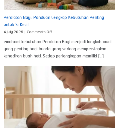
Peralatan Bayi, Panduan Lengkap Kebutuhan Penting
untuk Si Kecil
on
4 July 2026
|
Comments Off
Peralatan
emahami kebutuhan Peralatan Bayi menjadi langkah awal
Bayi,
Panduan
yang penting bagi bunda yang sedang mempersiapkan
Lengkap
kehadiran buah hati. Setiap perlengkapan memiliki [...]
Kebutuhan
Penting
untuk
Si
Kecil