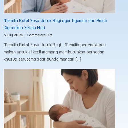
Memilih Botol Susu Untuk Bayi agar Nyaman dan Aman
Digunakan Setiap Hari
on
5 July 2026
|
Comments Off
Memilih
Memilih Botol Susu Untuk Bayi - Memilih perlengkapan
Botol
Susu
makan untuk si kecil memang membutuhkan perhatian
Untuk
khusus, terutama saat bunda mencari [...]
Bayi
agar
Nyaman
dan
Aman
Digunakan
Setiap
Hari