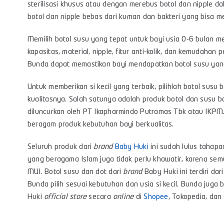
sterilisasi khusus atau dengan merebus botol dan nipple da
botol dan nipple bebas dari kuman dan bakteri yang bisa 
Memilih botol susu yang tepat untuk bayi usia 0-6 bulan m
kapasitas, material, nipple, fitur anti-kolik, dan kemudah
Bunda dapat memastikan bayi mendapatkan botol susu yang
Untuk memberikan si kecil yang terbaik, pilihlah
botol susu 
kualitasnya. Salah satunya adalah produk botol dan susu 
diluncurkan oleh PT Ikapharmindo Putramas Tbk atau IKP
beragam produk kebutuhan bayi berkualitas.
Seluruh produk dari
brand
Baby Huki
ini sudah lulus tahap
yang beragama Islam juga tidak perlu khawatir, karena semu
MUI. Botol susu dan dot dari
brand
Baby Huki ini terdiri da
Bunda pilih sesuai kebutuhan dan usia si kecil. Bunda jug
Huki
official store
secara
online
di
Shopee
,
Tokopedia
, dan