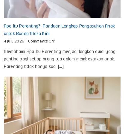
Apa Itu Parenting?, Panduan Lengkap Pengasuhan Anak
untuk Bunda Masa Kini
on
4 July 2026
|
Comments Off
Apa
Memahami Apa Itu Parenting menjadi langkah awal yang
Itu
Parenting?,
penting bagi setiap orang tua dalam membesarkan anak.
Panduan
Parenting tidak hanya soal [...]
Lengkap
Pengasuhan
Anak
untuk
Bunda
Masa
Kini