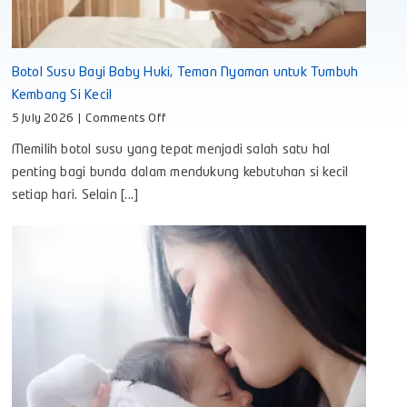
Botol Susu Bayi Baby Huki, Teman Nyaman untuk Tumbuh
Kembang Si Kecil
on
5 July 2026
|
Comments Off
Botol
Memilih botol susu yang tepat menjadi salah satu hal
Susu
Bayi
penting bagi bunda dalam mendukung kebutuhan si kecil
Baby
setiap hari. Selain [...]
Huki,
Teman
Nyaman
untuk
Tumbuh
Kembang
Si
Kecil