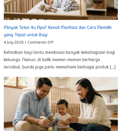
Minyak Telon Itu Apa? Kenali Manfaat dan Cara Memilih
yang Tepat untuk Bayi
on
4 July 2026
|
Comments Off
Minyak
Kehadiran bayi tentu membawa banyak kebahagiaan bagi
Telon
Itu
keluarga. Namun, di balik momen-momen berharga
Apa?
tersebut, bunda juga perlu memahami berbagai produk [...]
Kenali
Manfaat
dan
Cara
Memilih
yang
Tepat
untuk
Bayi