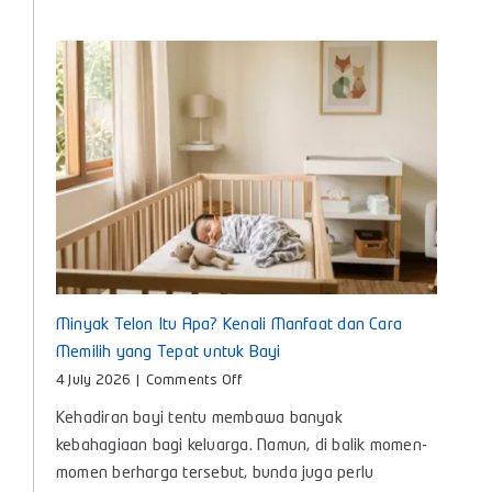
Anak
untuk
Bunda
Masa
Kini
Minyak Telon Itu Apa? Kenali Manfaat dan Cara
Memilih yang Tepat untuk Bayi
on
4 July 2026
|
Comments Off
Minyak
Kehadiran bayi tentu membawa banyak
Telon
Itu
kebahagiaan bagi keluarga. Namun, di balik momen-
Apa?
momen berharga tersebut, bunda juga perlu
Kenali