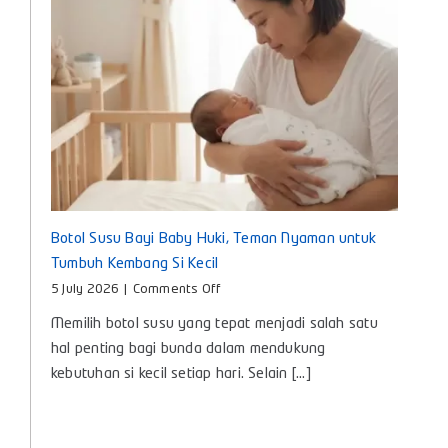
Hari
Botol Susu Bayi Baby Huki, Teman Nyaman untuk
Tumbuh Kembang Si Kecil
on
5 July 2026
|
Comments Off
Botol
Memilih botol susu yang tepat menjadi salah satu
Susu
Bayi
hal penting bagi bunda dalam mendukung
Baby
kebutuhan si kecil setiap hari. Selain [...]
Huki,
Teman
Nyaman
untuk