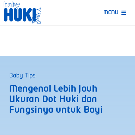
Skip
to
MENU
content
Produk Huki
Ruang Bunda Pintar
Bincang Ahli
Baby Tips
Video
Mengenal Lebih Jauh
Ukuran Dot Huki dan
Fungsinya untuk Bayi