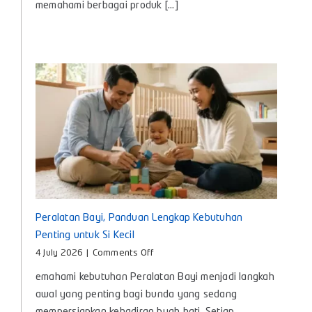
memahami berbagai produk [...]
Manfaat
dan
Cara
Memilih
yang
Tepat
untuk
Bayi
Peralatan Bayi, Panduan Lengkap Kebutuhan
Penting untuk Si Kecil
on
4 July 2026
|
Comments Off
Peralatan
emahami kebutuhan Peralatan Bayi menjadi langkah
Bayi,
Panduan
awal yang penting bagi bunda yang sedang
Lengkap