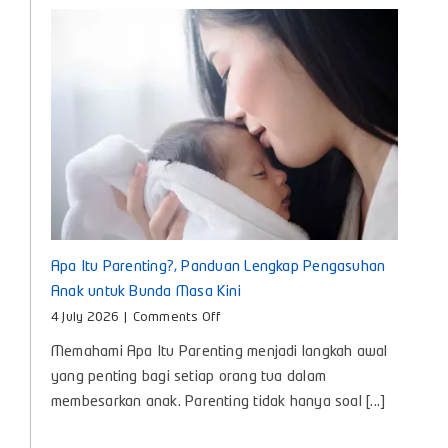
Tumbuh
Kembang
Si
Kecil
Apa Itu Parenting?, Panduan Lengkap Pengasuhan
Anak untuk Bunda Masa Kini
on
4 July 2026
|
Comments Off
Apa
Memahami Apa Itu Parenting menjadi langkah awal
Itu
Parenting?,
yang penting bagi setiap orang tua dalam
Panduan
membesarkan anak. Parenting tidak hanya soal [...]
Lengkap
Pengasuhan