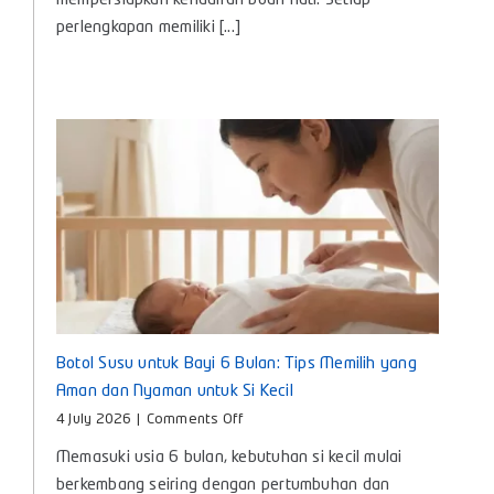
mempersiapkan kehadiran buah hati. Setiap
Kebutuhan
perlengkapan memiliki [...]
Penting
untuk
Si
Kecil
Botol Susu untuk Bayi 6 Bulan: Tips Memilih yang
Aman dan Nyaman untuk Si Kecil
on
4 July 2026
|
Comments Off
Botol
Memasuki usia 6 bulan, kebutuhan si kecil mulai
Susu
untuk
berkembang seiring dengan pertumbuhan dan