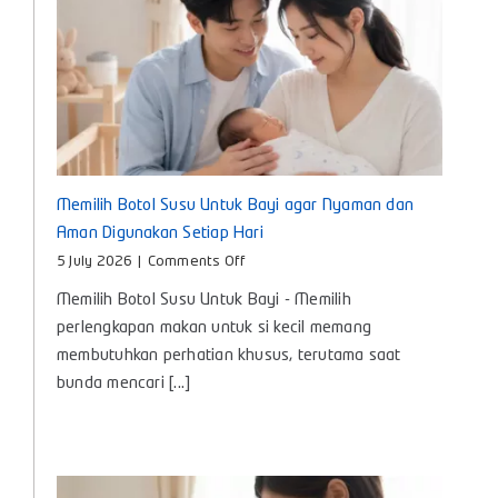
Memilih Botol Susu Untuk Bayi agar Nyaman dan
Aman Digunakan Setiap Hari
on
5 July 2026
|
Comments Off
Memilih
Memilih Botol Susu Untuk Bayi - Memilih
Botol
Susu
perlengkapan makan untuk si kecil memang
Untuk
membutuhkan perhatian khusus, terutama saat
Bayi
bunda mencari [...]
agar
Nyaman
dan
Aman
Digunakan
Setiap