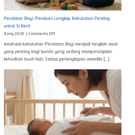
Peralatan Bayi, Panduan Lengkap Kebutuhan Penting
untuk Si Kecil
on
4 July 2026
|
Comments Off
Peralatan
emahami kebutuhan Peralatan Bayi menjadi langkah awal
Bayi,
Panduan
yang penting bagi bunda yang sedang mempersiapkan
Lengkap
kehadiran buah hati. Setiap perlengkapan memiliki [...]
Kebutuhan
Penting
untuk
Si
Kecil