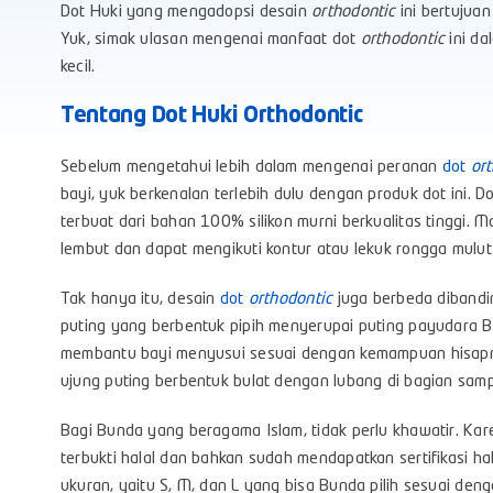
Dot Huki yang mengadopsi desain
orthodontic
ini bertujua
Yuk, simak ulasan mengenai manfaat dot
orthodontic
ini da
kecil.
Tentang Dot Huki Orthodontic
Sebelum mengetahui lebih dalam mengenai peranan
dot
or
bayi, yuk berkenalan terlebih dulu dengan produk dot ini. D
terbuat dari bahan 100% silikon murni berkualitas tinggi. Ma
lembut dan dapat mengikuti kontur atau lekuk rongga mulut
Tak hanya itu, desain
dot
orthodontic
juga berbeda dibandin
puting yang berbentuk pipih menyerupai puting payudara B
membantu bayi menyusui sesuai dengan kemampuan hisapn
ujung puting berbentuk bulat dengan lubang di bagian sam
Bagi Bunda yang beragama Islam, tidak perlu khawatir. Ka
terbukti halal dan bahkan sudah mendapatkan sertifikasi hala
ukuran, yaitu S, M, dan L yang bisa Bunda pilih sesuai den