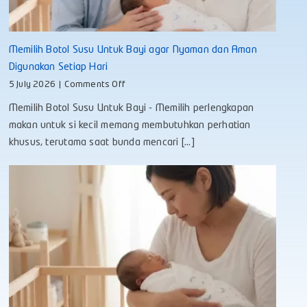
Memilih Botol Susu Untuk Bayi agar Nyaman dan Aman
Digunakan Setiap Hari
on
5 July 2026
|
Comments Off
Memilih
Memilih Botol Susu Untuk Bayi - Memilih perlengkapan
Botol
Susu
makan untuk si kecil memang membutuhkan perhatian
Untuk
khusus, terutama saat bunda mencari [...]
Bayi
agar
Nyaman
dan
Aman
Digunakan
Setiap
Hari