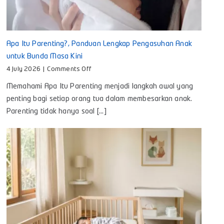
Apa Itu Parenting?, Panduan Lengkap Pengasuhan Anak
untuk Bunda Masa Kini
on
4 July 2026
|
Comments Off
Apa
Memahami Apa Itu Parenting menjadi langkah awal yang
Itu
Parenting?,
penting bagi setiap orang tua dalam membesarkan anak.
Panduan
Parenting tidak hanya soal [...]
Lengkap
Pengasuhan
Anak
untuk
Bunda
Masa
Kini