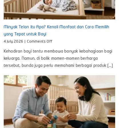
Minyak Telon Itu Apa? Kenali Manfaat dan Cara Memilih
yang Tepat untuk Bayi
on
4 July 2026
|
Comments Off
Minyak
Kehadiran bayi tentu membawa banyak kebahagiaan bagi
Telon
Itu
keluarga. Namun, di balik momen-momen berharga
Apa?
tersebut, bunda juga perlu memahami berbagai produk [...]
Kenali
Manfaat
dan
Cara
Memilih
yang
Tepat
untuk
Bayi