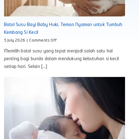
Botol Susu Bayi Baby Huki, Teman Nyaman untuk Tumbuh
Kembang Si Kecil
on
5 July 2026
|
Comments Off
Botol
Memilih botol susu yang tepat menjadi salah satu hal
Susu
Bayi
penting bagi bunda dalam mendukung kebutuhan si kecil
Baby
setiap hari. Selain [...]
Huki,
Teman
Nyaman
untuk
Tumbuh
Kembang
Si
Kecil