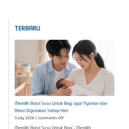
TERBARU
Memilih Botol Susu Untuk Bayi agar Nyaman dan
Aman Digunakan Setiap Hari
on
5 July 2026
|
Comments Off
Memilih
Memilih Botol Susu Untuk Bayi - Memilih
Botol