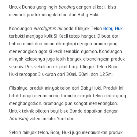
Untuk Bunda yang ingin
bonding
dengan si kecil, bisa
membeli produk minyak telon dari Baby Huki.
Kandungan
eucalyptus oil
pada Minyak Telon
Baby Huki
terbukti menjaga kulit Si Kecil tetap hangat. Dibuat dari
bahan alami dan aman dilengkapi dengan aroma yang
menenangkan agar si kecil semakin nyaman. Kandungan
minyak kelapanya juga lebih banyak dibandingkan produk
sejenis. Pas sekali untuk pijat bayi. Minyak Telon Baby
Huki terdapat 3 ukuran dari 30ml, 60ml, dan 125ml.
Misalnya, produk minyak telon dari Baby Huki. Produk ini
tidak hanya menawarkan formula minyak telon alami yang
menghangatkan, aromanya pun sangat menenangkan.
Untuk teknik pijatan bayi bisa Bunda dapatkan dengan
browsing
video melalui YouTube.
Selain minyak telon, Baby Huki juga menawarkan produk