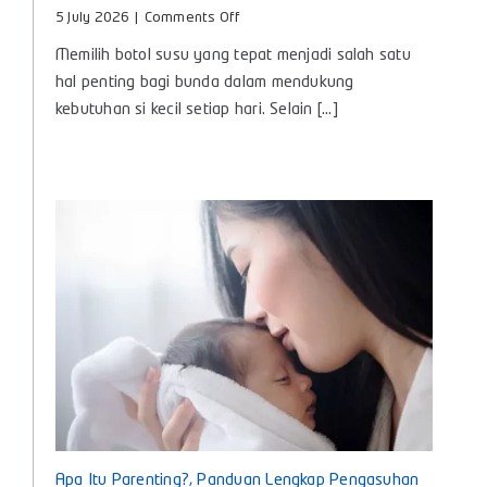
on
5 July 2026
|
Comments Off
Botol
Memilih botol susu yang tepat menjadi salah satu
Susu
Bayi
hal penting bagi bunda dalam mendukung
Baby
kebutuhan si kecil setiap hari. Selain [...]
Huki,
Teman
Nyaman
untuk
Tumbuh
Kembang
Si
Kecil
Apa Itu Parenting?, Panduan Lengkap Pengasuhan