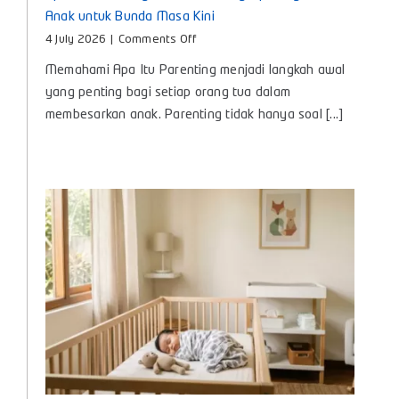
Anak untuk Bunda Masa Kini
on
4 July 2026
|
Comments Off
Apa
Memahami Apa Itu Parenting menjadi langkah awal
Itu
Parenting?,
yang penting bagi setiap orang tua dalam
Panduan
membesarkan anak. Parenting tidak hanya soal [...]
Lengkap
Pengasuhan
Anak
untuk
Bunda
Masa
Kini