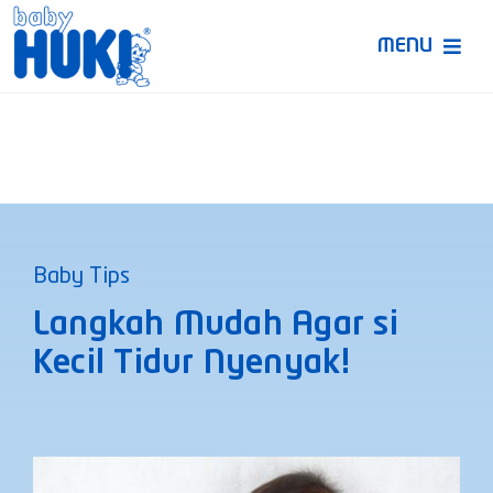
Skip
to
MENU
content
Produk Huki
Ruang Bunda Pintar
Bincang Ahli
Baby Tips
Video
Langkah Mudah Agar si
Kecil Tidur Nyenyak!