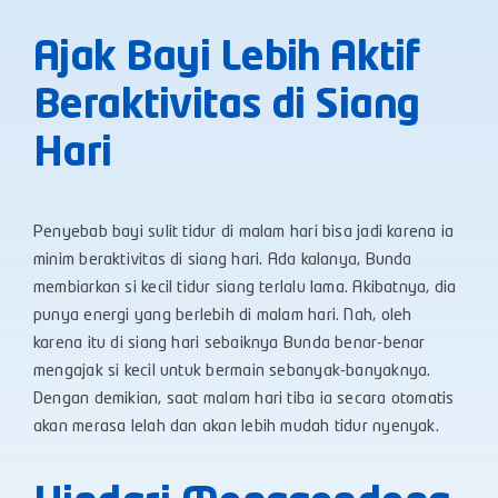
Ajak Bayi Lebih Aktif
Beraktivitas di Siang
Hari
Penyebab bayi sulit tidur di malam hari bisa jadi karena ia
minim beraktivitas di siang hari. Ada kalanya, Bunda
membiarkan si kecil tidur siang terlalu lama. Akibatnya, dia
punya energi yang berlebih di malam hari. Nah, oleh
karena itu di siang hari sebaiknya Bunda benar-benar
mengajak si kecil untuk bermain sebanyak-banyaknya.
Dengan demikian, saat malam hari tiba ia secara otomatis
akan merasa lelah dan akan lebih mudah tidur nyenyak.