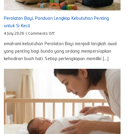
Peralatan Bayi, Panduan Lengkap Kebutuhan Penting
untuk Si Kecil
on
4 July 2026
|
Comments Off
Peralatan
emahami kebutuhan Peralatan Bayi menjadi langkah awal
Bayi,
Panduan
yang penting bagi bunda yang sedang mempersiapkan
Lengkap
kehadiran buah hati. Setiap perlengkapan memiliki [...]
Kebutuhan
Penting
untuk
Si
Kecil