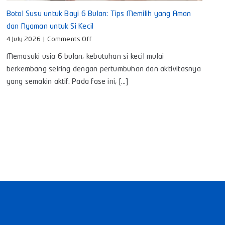
Botol Susu untuk Bayi 6 Bulan: Tips Memilih yang Aman
dan Nyaman untuk Si Kecil
on
4 July 2026
|
Comments Off
Botol
Memasuki usia 6 bulan, kebutuhan si kecil mulai
Susu
untuk
berkembang seiring dengan pertumbuhan dan aktivitasnya
Bayi
yang semakin aktif. Pada fase ini, [...]
6
Bulan:
Tips
Memilih
yang
Aman
dan
Nyaman
untuk
Si
Kecil