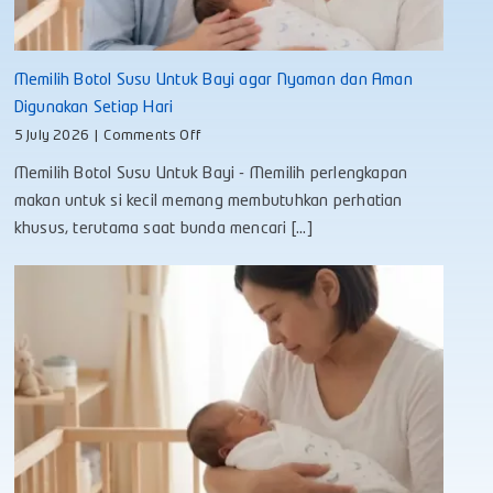
Memilih Botol Susu Untuk Bayi agar Nyaman dan Aman
Digunakan Setiap Hari
on
5 July 2026
|
Comments Off
Memilih
Memilih Botol Susu Untuk Bayi - Memilih perlengkapan
Botol
Susu
makan untuk si kecil memang membutuhkan perhatian
Untuk
khusus, terutama saat bunda mencari [...]
Bayi
agar
Nyaman
dan
Aman
Digunakan
Setiap
Hari