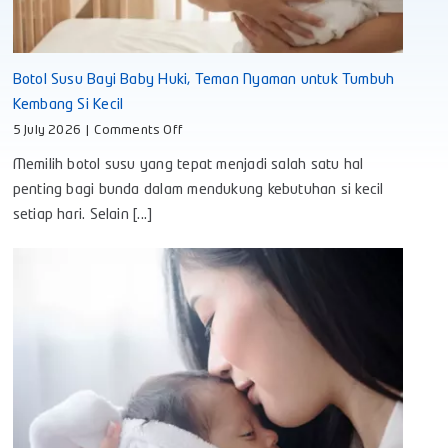
Botol Susu Bayi Baby Huki, Teman Nyaman untuk Tumbuh
Kembang Si Kecil
on
5 July 2026
|
Comments Off
Botol
Memilih botol susu yang tepat menjadi salah satu hal
Susu
Bayi
penting bagi bunda dalam mendukung kebutuhan si kecil
Baby
setiap hari. Selain [...]
Huki,
Teman
Nyaman
untuk
Tumbuh
Kembang
Si
Kecil