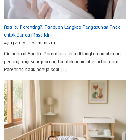
Apa Itu Parenting?, Panduan Lengkap Pengasuhan Anak
untuk Bunda Masa Kini
on
4 July 2026
|
Comments Off
Apa
Memahami Apa Itu Parenting menjadi langkah awal yang
Itu
Parenting?,
penting bagi setiap orang tua dalam membesarkan anak.
Panduan
Parenting tidak hanya soal [...]
Lengkap
Pengasuhan
Anak
untuk
Bunda
Masa
Kini