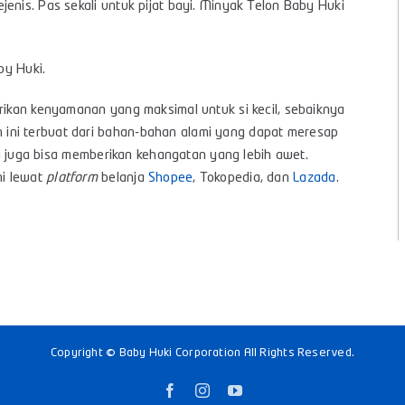
enis. Pas sekali untuk pijat bayi. Minyak Telon Baby Huki
by Huki.
erikan kenyamanan yang maksimal untuk si kecil, sebaiknya
ini terbuat dari bahan-bahan alami yang dapat meresap
ini juga bisa memberikan kehangatan yang lebih awet.
ni lewat
platform
belanja
Shopee
, Tokopedia, dan
Lazada
.
s
Copyright © Baby Huki Corporation All Rights Reserved.
Facebook
Instagram
YouTube