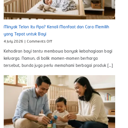
Minyak Telon Itu Apa? Kenali Manfaat dan Cara Memilih
yang Tepat untuk Bayi
on
4 July 2026
|
Comments Off
Minyak
Kehadiran bayi tentu membawa banyak kebahagiaan bagi
Telon
Itu
keluarga. Namun, di balik momen-momen berharga
Apa?
tersebut, bunda juga perlu memahami berbagai produk [...]
Kenali
Manfaat
dan
Cara
Memilih
yang
Tepat
untuk
Bayi