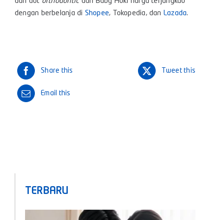
dan dot
orthodontic
dari Baby Huki harga terjangkau
dengan berbelanja di
Shopee
, Tokopedia, dan
Lazada
.
Share this
Tweet this
Email this
TERBARU