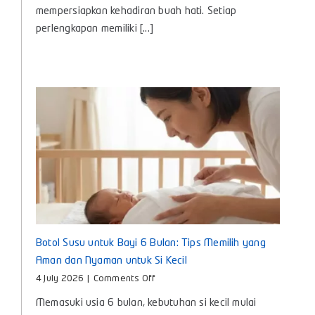
Lengkap
mempersiapkan kehadiran buah hati. Setiap
Kebutuhan
perlengkapan memiliki [...]
Penting
untuk
Si
Kecil
Botol Susu untuk Bayi 6 Bulan: Tips Memilih yang
Aman dan Nyaman untuk Si Kecil
on
4 July 2026
|
Comments Off
Botol
Memasuki usia 6 bulan, kebutuhan si kecil mulai
Susu