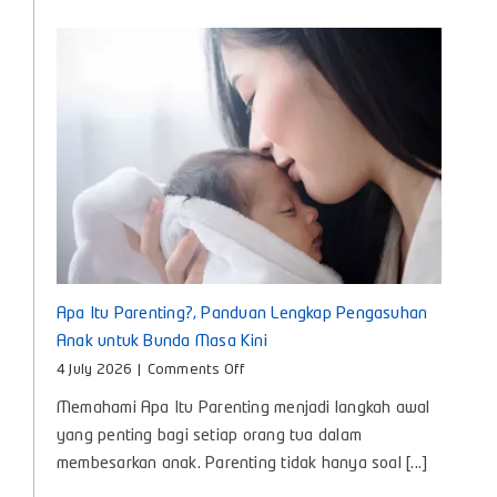
untuk
Tumbuh
Kembang
Si
Kecil
Apa Itu Parenting?, Panduan Lengkap Pengasuhan
Anak untuk Bunda Masa Kini
on
4 July 2026
|
Comments Off
Apa
Memahami Apa Itu Parenting menjadi langkah awal
Itu
Parenting?,
yang penting bagi setiap orang tua dalam
Panduan
membesarkan anak. Parenting tidak hanya soal [...]
Lengkap
Pengasuhan