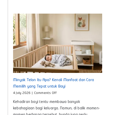
Anak
untuk
Bunda
Masa
Kini
Minyak Telon Itu Apa? Kenali Manfaat dan Cara
Memilih yang Tepat untuk Bayi
on
4 July 2026
|
Comments Off
Minyak
Kehadiran bayi tentu membawa banyak
Telon
Itu
kebahagiaan bagi keluarga. Namun, di balik momen-
Apa?
momen berharga tersebut, bunda juga perlu