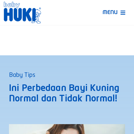
Skip
to
MENU
content
Produk Huki
Ruang Bunda Pintar
Bincang Ahli
Baby Tips
Video
Ini Perbedaan Bayi Kuning
Normal dan Tidak Normal!