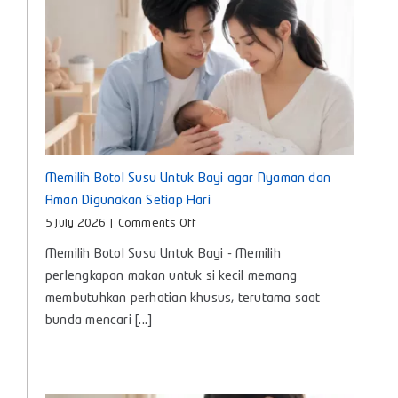
Memilih Botol Susu Untuk Bayi agar Nyaman dan
Aman Digunakan Setiap Hari
on
5 July 2026
|
Comments Off
Memilih
Memilih Botol Susu Untuk Bayi - Memilih
Botol
Susu
perlengkapan makan untuk si kecil memang
Untuk
membutuhkan perhatian khusus, terutama saat
Bayi
bunda mencari [...]
agar
Nyaman
dan
Aman
Digunakan