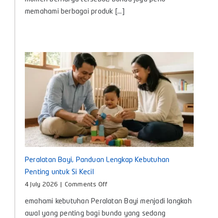
Kenali
memahami berbagai produk [...]
Manfaat
dan
Cara
Memilih
yang
Tepat
untuk
Bayi
Peralatan Bayi, Panduan Lengkap Kebutuhan
Penting untuk Si Kecil
on
4 July 2026
|
Comments Off
Peralatan
emahami kebutuhan Peralatan Bayi menjadi langkah
Bayi,
Panduan
awal yang penting bagi bunda yang sedang