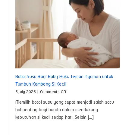
Setiap
Hari
Botol Susu Bayi Baby Huki, Teman Nyaman untuk
Tumbuh Kembang Si Kecil
on
5 July 2026
|
Comments Off
Botol
Memilih botol susu yang tepat menjadi salah satu
Susu
Bayi
hal penting bagi bunda dalam mendukung
Baby
kebutuhan si kecil setiap hari. Selain [...]
Huki,
Teman
Nyaman