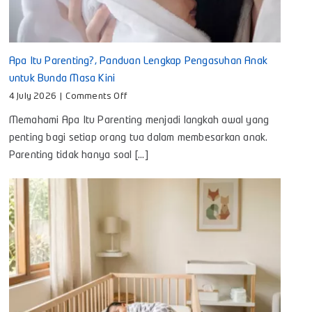
Apa Itu Parenting?, Panduan Lengkap Pengasuhan Anak
untuk Bunda Masa Kini
on
4 July 2026
|
Comments Off
Apa
Memahami Apa Itu Parenting menjadi langkah awal yang
Itu
Parenting?,
penting bagi setiap orang tua dalam membesarkan anak.
Panduan
Parenting tidak hanya soal [...]
Lengkap
Pengasuhan
Anak
untuk
Bunda
Masa
Kini