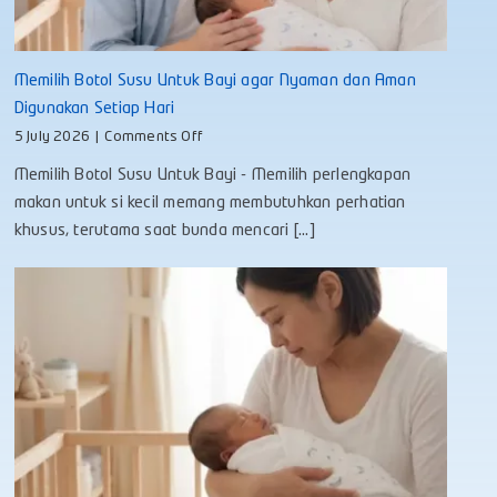
Memilih Botol Susu Untuk Bayi agar Nyaman dan Aman
Digunakan Setiap Hari
on
5 July 2026
|
Comments Off
Memilih
Memilih Botol Susu Untuk Bayi - Memilih perlengkapan
Botol
Susu
makan untuk si kecil memang membutuhkan perhatian
Untuk
khusus, terutama saat bunda mencari [...]
Bayi
agar
Nyaman
dan
Aman
Digunakan
Setiap
Hari