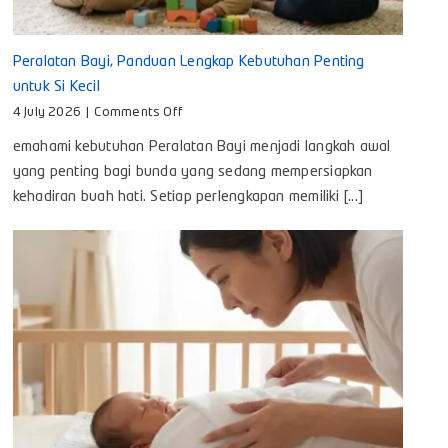
Peralatan Bayi, Panduan Lengkap Kebutuhan Penting
untuk Si Kecil
on
4 July 2026
|
Comments Off
Peralatan
emahami kebutuhan Peralatan Bayi menjadi langkah awal
Bayi,
Panduan
yang penting bagi bunda yang sedang mempersiapkan
Lengkap
kehadiran buah hati. Setiap perlengkapan memiliki [...]
Kebutuhan
Penting
untuk
Si
Kecil