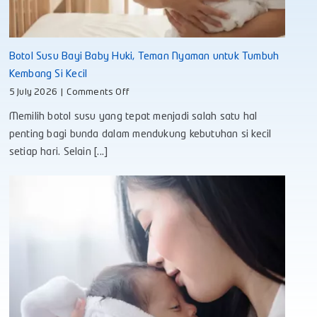
Botol Susu Bayi Baby Huki, Teman Nyaman untuk Tumbuh
Kembang Si Kecil
on
5 July 2026
|
Comments Off
Botol
Memilih botol susu yang tepat menjadi salah satu hal
Susu
Bayi
penting bagi bunda dalam mendukung kebutuhan si kecil
Baby
setiap hari. Selain [...]
Huki,
Teman
Nyaman
untuk
Tumbuh
Kembang
Si
Kecil