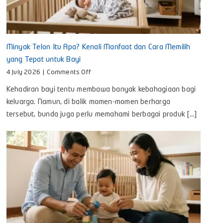
Minyak Telon Itu Apa? Kenali Manfaat dan Cara Memilih
yang Tepat untuk Bayi
on
4 July 2026
|
Comments Off
Minyak
Kehadiran bayi tentu membawa banyak kebahagiaan bagi
Telon
Itu
keluarga. Namun, di balik momen-momen berharga
Apa?
tersebut, bunda juga perlu memahami berbagai produk [...]
Kenali
Manfaat
dan
Cara
Memilih
yang
Tepat
untuk
Bayi