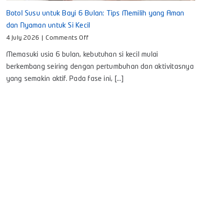
Botol Susu untuk Bayi 6 Bulan: Tips Memilih yang Aman
dan Nyaman untuk Si Kecil
on
4 July 2026
|
Comments Off
Botol
Memasuki usia 6 bulan, kebutuhan si kecil mulai
Susu
untuk
berkembang seiring dengan pertumbuhan dan aktivitasnya
Bayi
yang semakin aktif. Pada fase ini, [...]
6
Bulan:
Tips
Memilih
yang
Aman
dan
Nyaman
untuk
Si
Kecil